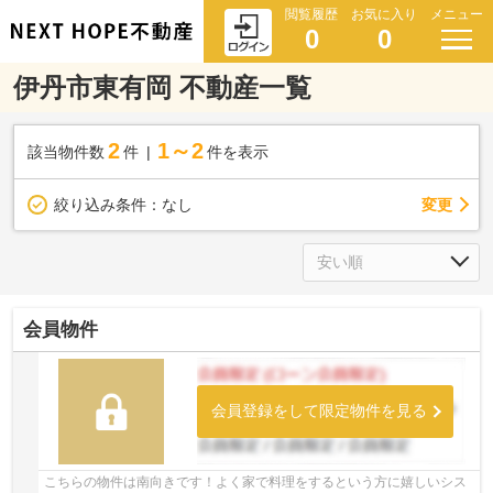
閲覧履歴
お気に入り
メニュー
0
0
伊丹市東有岡 不動産一覧
2
1～2
該当物件数
件
件を表示
変更
絞り込み条件：
なし
会員物件
会員登録をして限定物件を見る
こちらの物件は南向きです！よく家で料理をするという方に嬉しいシス