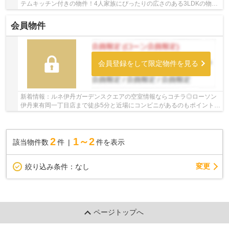
テムキッチン付きの物件！4人家族にぴったりの広さのある3LDKの物件
情報は当社まで！専有面積75.76㎡もありますの...
会員物件
会員登録をして限定物件を見る
新着情報：ルネ伊丹ガーデンスクエアの空室情報ならコチラ◎ローソン
伊丹東有岡一丁目店まで徒歩5分と近場にコンビニがあるのもポイント◎
人生で一度あるかないかの不動産購入で、失敗...
2
1～2
該当物件数
件
件を表示
変更
絞り込み条件：
なし
ページトップへ