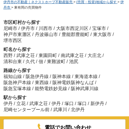
伊丹市の不動産｜ネクストホープ不動産販売
>
(売買・投資)地域から探す
>
伊
丹市
>
東有岡の売買物件
市区町村から探す
尼崎市
/
伊丹市
/
川西市
/
大阪市西淀川区
/
宝塚市
/
神戸市東灘区
/
丹波篠山市
/
豊能郡豊能町
/
東大阪市
/
堺市西区
町名から探す
西野
/
武庫之荘
/
東園田町
/
南武庫之荘
/
大庄北
/
清和台東
/
久代
/
佃
/
東難波町
/
池尻
路線から探す
福知山線
/
阪急伊丹線
/
阪神本線
/
東海道本線
/
阪急神戸本線
/
東西線
/
阪神電鉄阪神なんば
/
阪急宝塚本線
/
能勢電鉄妙見線
/
阪神武庫川線
駅から探す
伊丹
/
立花
/
武庫之荘
/
伊丹
/
塚口
/
塚口
/
新伊丹
/
尼崎センタープール前
/
武庫川
/
北伊丹
電話でお問い合わせ