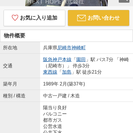
お気に入り追加
お問い合わせ
物件概要
所在地
兵庫県
尼崎市
神崎町
阪急神戸本線
「
園田
」駅 バス7分 「神崎
交通
（尼崎市）」 停歩3分
東西線
「
加島
」駅 徒歩21分
築年月
1989年 2月(築37年)
種別 / 構造
中古一戸建 / 木造
陽当り良好
バルコニー
都市ガス
公営水道
公共下水