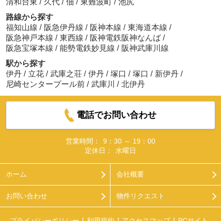
清和台東
/
久代
/
佃
/
東難波町
/
池尻
路線から探す
福知山線
/
阪急伊丹線
/
阪神本線
/
東海道本線
/
阪急神戸本線
/
東西線
/
阪神電鉄阪神なんば
/
阪急宝塚本線
/
能勢電鉄妙見線
/
阪神武庫川線
駅から探す
伊丹
/
立花
/
武庫之荘
/
伊丹
/
塚口
/
塚口
/
新伊丹
/
尼崎センタープール前
/
武庫川
/
北伊丹
電話でお問い合わせ
営業時間：
9：30 ～ 19：00
定休日：
水曜日
ホーム
会社概要
お問い合わせ
物件リクエスト
プライバシーポリシー
利用規約
アクセスマップ
PCサイト