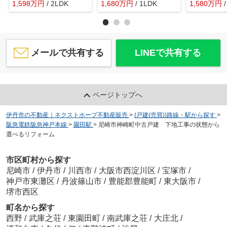
1,598
万
円
/ 2LDK
1,680
万
円
/ 1LDK
1,580
万
円
メールで共有する
LINEで共有する
ページトップへ
伊丹市の不動産｜ネクストホープ不動産販売
>
(戸建(売買))路線・駅から探す
>
阪急電鉄阪急神戸本線
>
園田駅
>
尼崎市神崎町中古戸建 下地工事の状態から
選べるリフォーム
市区町村から探す
尼崎市
/
伊丹市
/
川西市
/
大阪市西淀川区
/
宝塚市
/
神戸市東灘区
/
丹波篠山市
/
豊能郡豊能町
/
東大阪市
/
堺市西区
町名から探す
西野
/
武庫之荘
/
東園田町
/
南武庫之荘
/
大庄北
/