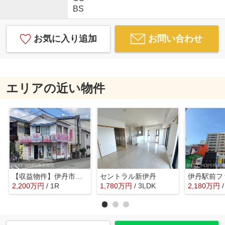
BS
お気に入り追加
お問い合わせ
エリアの近い物件
【収益物件】伊丹市野間２丁目店舗
セントラル新伊丹
2,200
万
円
/ 1R
1,780
万
円
/ 3LDK
2,180
万
円