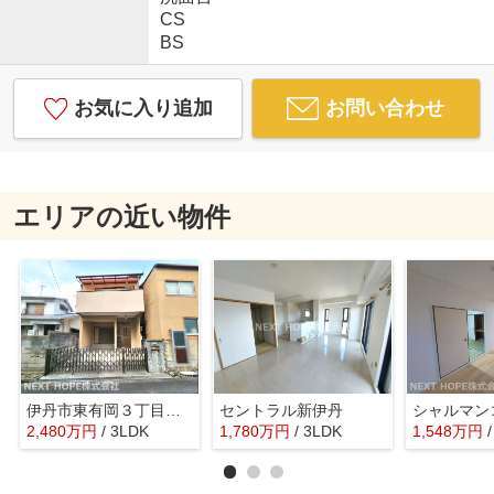
CS
BS
お気に入り追加
お問い合わせ
エリアの近い物件
伊丹市東有岡３丁目中古戸建
セントラル新伊丹
2,480
万
円
/ 3LDK
1,780
万
円
/ 3LDK
1,548
万
円