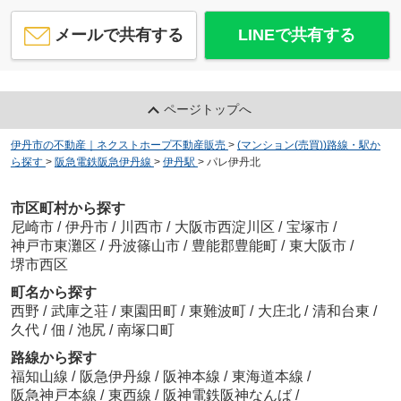
メールで共有する
LINEで共有する
ページトップへ
伊丹市の不動産｜ネクストホープ不動産販売
>
(マンション(売買))路線・駅か
ら探す
>
阪急電鉄阪急伊丹線
>
伊丹駅
>
パレ伊丹北
市区町村から探す
尼崎市
/
伊丹市
/
川西市
/
大阪市西淀川区
/
宝塚市
/
神戸市東灘区
/
丹波篠山市
/
豊能郡豊能町
/
東大阪市
/
堺市西区
町名から探す
西野
/
武庫之荘
/
東園田町
/
東難波町
/
大庄北
/
清和台東
/
久代
/
佃
/
池尻
/
南塚口町
路線から探す
福知山線
/
阪急伊丹線
/
阪神本線
/
東海道本線
/
阪急神戸本線
/
東西線
/
阪神電鉄阪神なんば
/