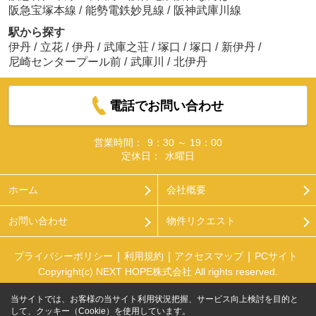
阪急宝塚本線
/
能勢電鉄妙見線
/
阪神武庫川線
駅から探す
伊丹
/
立花
/
伊丹
/
武庫之荘
/
塚口
/
塚口
/
新伊丹
/
尼崎センタープール前
/
武庫川
/
北伊丹
電話でお問い合わせ
営業時間：
9：30 ～ 19：00
定休日：
水曜日
ホーム
会社概要
お問い合わせ
物件リクエスト
プライバシーポリシー
利用規約
アクセスマップ
PCサイト
Copyright(c) NEXT HOPE株式会社 All rights reserved.
当サイトでは、お客様の当サイト利用状況把握、サービス向上検討を目的と
して、クッキー（Cookie）を使用しています。