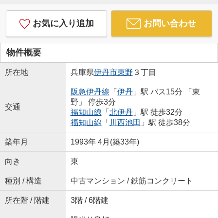
お気に入り追加
お問い合わせ
物件概要
所在地
兵庫県
伊丹市
東野
３丁目
阪急伊丹線
「
伊丹
」駅 バス15分 「東
野」 停歩3分
交通
福知山線
「
北伊丹
」駅 徒歩32分
福知山線
「
川西池田
」駅 徒歩38分
築年月
1993年 4月(築33年)
向き
東
種別 / 構造
中古マンション / 鉄筋コンクリート
所在階 / 階建
3階 / 6階建