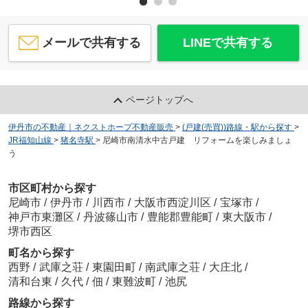
メールで共有する
LINEで共有する
ページトップへ
伊丹市の不動産｜ネクストホープ不動産販売
>
(戸建(売買))路線・駅から探す
>
JR福知山線
>
猪名寺駅
>
尼崎市南清水中古戸建 リフォームを楽しみましょ
う
市区町村から探す
尼崎市
/
伊丹市
/
川西市
/
大阪市西淀川区
/
宝塚市
/
神戸市東灘区
/
丹波篠山市
/
豊能郡豊能町
/
東大阪市
/
堺市西区
町名から探す
西野
/
武庫之荘
/
東園田町
/
南武庫之荘
/
大庄北
/
清和台東
/
久代
/
佃
/
東難波町
/
池尻
路線から探す