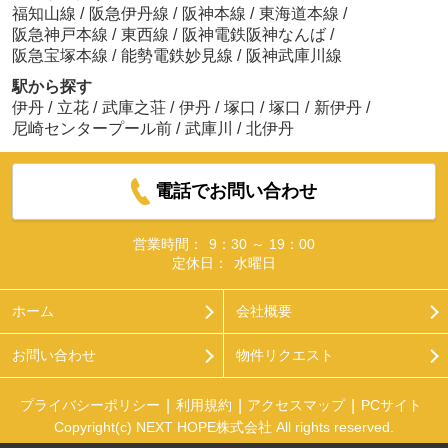
福知山線
/
阪急伊丹線
/
阪神本線
/
東海道本線
/
阪急神戸本線
/
東西線
/
阪神電鉄阪神なんば
/
阪急宝塚本線
/
能勢電鉄妙見線
/
阪神武庫川線
駅から探す
伊丹
/
立花
/
武庫之荘
/
伊丹
/
塚口
/
塚口
/
新伊丹
/
尼崎センタープール前
/
武庫川
/
北伊丹
電話でお問い合わせ
営業時間：
9：30 ～ 19：00
定休日：
水曜日
ホーム
会社概要
お問い合わせ
物件リクエスト
プライバシーポリシー
利用規約
アクセスマップ
PCサイト
Copyright(c) NEXT HOPE株式会社 All rights reserved.