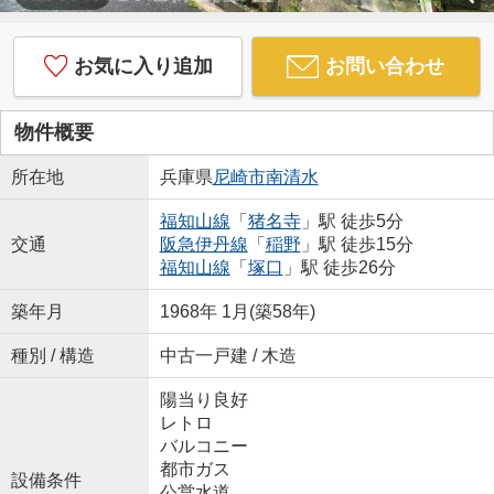
お気に入り追加
お問い合わせ
物件概要
所在地
兵庫県
尼崎市
南清水
福知山線
「
猪名寺
」駅 徒歩5分
交通
阪急伊丹線
「
稲野
」駅 徒歩15分
福知山線
「
塚口
」駅 徒歩26分
築年月
1968年 1月(築58年)
種別 / 構造
中古一戸建 / 木造
陽当り良好
レトロ
バルコニー
都市ガス
設備条件
公営水道