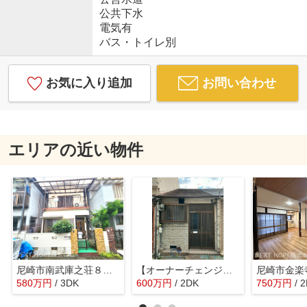
公共下水
電気有
バス・トイレ別
お気に入り追加
お問い合わせ
エリアの近い物件
尼崎市南武庫之荘８丁目中古戸建
【オーナーチェンジ物件】立花テラスハウス
580
万
円
/ 3DK
600
万
円
/ 2DK
750
万
円
/ 