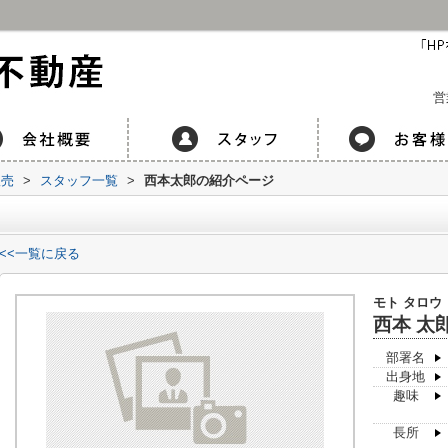
営
販売
>
スタッフ一覧
>
西本太郎の紹介ページ
<<一覧に戻る
モト タロウ
西本 太
部署名
出身地
趣味
長所