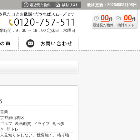
最終更新：2026年08月08日
00
00
件
件
最近見た物件
検討リスト
業時間：9：30 ～ 19：00
定休日：水曜日
郎
営業
京都府山科区
ゴルフ 映画鑑賞 ドライブ 食べ歩
き 筋トレ
人見知りをしない、我慢強く、粘り強