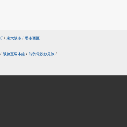
町
/
東大阪市
/
堺市西区
/
阪急宝塚本線
/
能勢電鉄妙見線
/