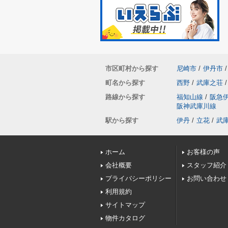
市区町村から探す
尼崎市
/
伊丹市
/
町名から探す
西野
/
武庫之荘
/
路線から探す
福知山線
/
阪急
阪神武庫川線
駅から探す
伊丹
/
立花
/
武
ホーム
お客様の声
会社概要
スタッフ紹介
プライバシーポリシー
お問い合わせ
利用規約
サイトマップ
物件カタログ