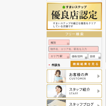
種別
エリア| 駅
価格/賃料
面積
-
件該当