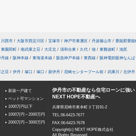
川西市
/
大阪市西淀川区
/
宝塚市
/
神戸市東灘区
/
丹波篠山市
/
豊能郡豊能
東園田町
/
南武庫之荘
/
大庄北
/
清和台東
/
久代
/
佃
/
東難波町
/
池尻
伊丹線
/
阪神本線
/
東海道本線
/
阪急神戸本線
/
東西線
/
阪神電鉄阪神なんば
庫之荘
/
伊丹
/
塚口
/
塚口
/
新伊丹
/
尼崎センタープール前
/
武庫川
/
北伊丹
伊丹市の不動産なら住宅ローンに強い
新築一戸建て
NEXT HOPE不動産へ
ペット可マンション
1000万円以下
兵庫県尼崎市東本町３丁目91-2
1000万円～2000万円
TEL:06-6423-7677
2000万円～3000万円
FAX:06-6423-7678
Copyright(c) NEXT HOPE株式会社
All Rights Reserved.