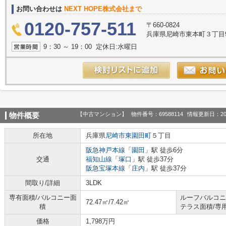
お問い合わせは
NEXT HOPE株式会社まで
0120-757-511
〒660-0824
兵庫県尼崎市東本町３丁目9
9：30 ～ 19：00 定休日:水曜日
【中古マンション】
物件番号：69588114
情報更新日：20
物件概要
所在地
兵庫県
尼崎市
東園田町
５丁目
阪急神戸本線
「
園田
」駅 徒歩6分
交通
福知山線
「
塚口
」駅 徒歩37分
阪急宝塚本線
「
庄内
」駅 徒歩37分
間取り/詳細
3LDK
専有面積/バルコニー面
ルーフバルコニ
72.47㎡/7.42㎡
積
テラス面積/専
価格
1,798万円