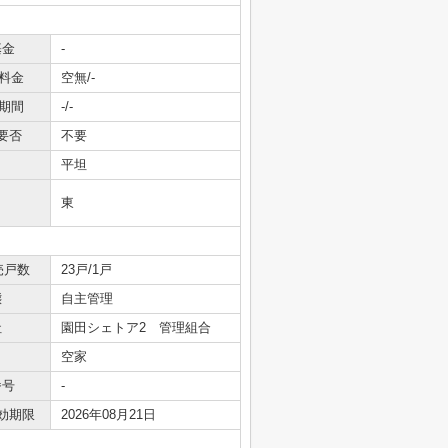
基金
-
料金
空無/-
期間
-/-
要否
不要
平坦
東
売戸数
23戸/1戸
態
自主管理
社
園田シェトア2 管理組合
空家
番号
-
効期限
2026年08月21日