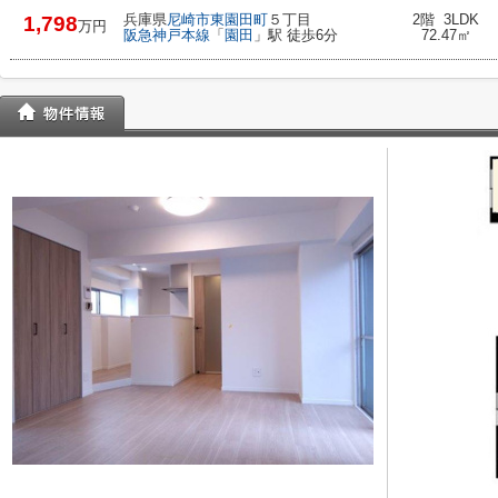
兵庫県
尼崎市
東園田町
５丁目
2階 3LDK
1,798
万円
阪急神戸本線
「
園田
」駅 徒歩6分
72.47㎡