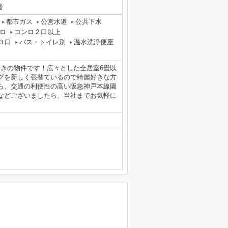
器
都市ガス
公営水道
公共下水
ロ
コンロ２口以上
３口
バス・トイレ別
温水洗浄便座
付きの物件です！広々とした全居室6畳以
グを新しく張替ているので綺麗好きな方
ら、交通の利便性の高い阪急神戸本線園
などございましたら、当社までお気軽に