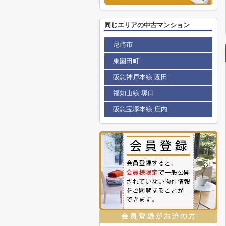
同じエリアの中古マンション
尼崎市
東園田町
阪急神戸本線 園田
福知山線 塚口
阪急宝塚本線 庄内