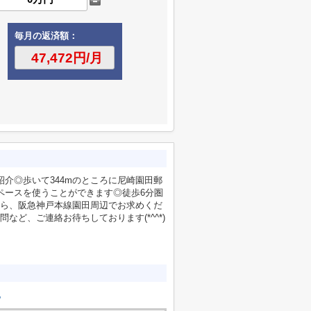
毎月の返済額：
介◎歩いて344mのところに尼崎園田郵
ペースを使うことができます◎徒歩6分圏
ら、阪急神戸本線園田周辺でお求めくだ
ど、ご連絡お待ちしております(*^^*)
地