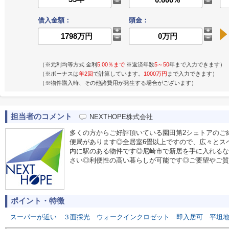
借入金額：
頭金：
（※元利均等方式 金利
5.00％まで
※返済年数
5～50
年まで入力できます）
（※ボーナスは
年2回
で計算しています。
1000万円
まで入力できます）
（※物件購入時、その他諸費用が発生する場合がございます）
担当者のコメント
NEXTHOPE株式会社
多くの方からご好評頂いている園田第2シェトアのご紹
便局があります◎全居室6畳以上ですので、広々とス
内に駅のある物件です◎尼崎市で新居を手に入れるな
さい◎利便性の高い暮らしが可能です◎ご要望やご質問な
ポイント・特徴
スーパーが近い
３面採光
ウォークインクロゼット
即入居可
平坦