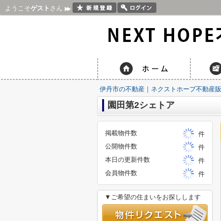
ようこそ
ゲスト
さん
伊丹市の不動産｜ネクストホープ不動産
園田第2シェトア
掲載物件数
件
公開物件数
件
本日の更新件数
件
会員物件数
件
▼ご希望の住まいをお探しします