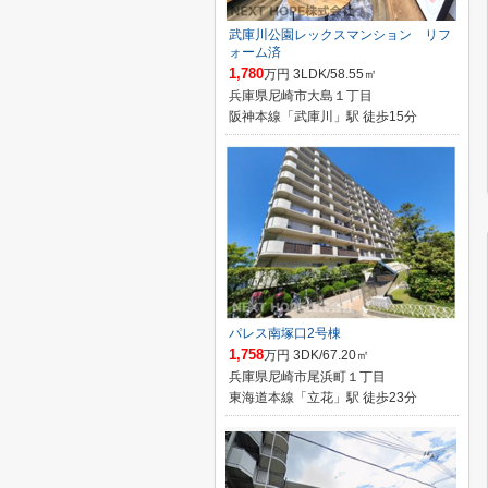
武庫川公園レックスマンション リフ
ォーム済
1,780
万円 3LDK/58.55㎡
兵庫県尼崎市大島１丁目
阪神本線「武庫川」駅 徒歩15分
パレス南塚口2号棟
1,758
万円 3DK/67.20㎡
兵庫県尼崎市尾浜町１丁目
東海道本線「立花」駅 徒歩23分