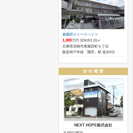
東園田ストークハイツ
1,880
万円 3DK/63.28㎡
兵庫県尼崎市東園田町６丁目
阪急神戸本線「園田」駅 徒歩9分
NEXT HOPE株式会社
〒660-0824