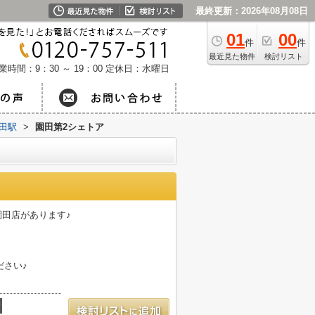
最終更新：2026年08月08日
01
00
件
件
最近見た物件
検討リスト
業時間：9：30 ～ 19：00
定休日：水曜日
田駅
>
園田第2シェトア
園田店があります♪
ださい♪
積