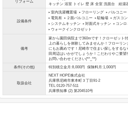
リフォーム
キッチン 浴室 トイレ 壁 床 全室 洗面台 給湯
室内洗濯機置場
フローリング
バルコニー
電気有
２面バルコニー
駐輪場
ガスコン
設備条件
システムキッチン
対面式キッチン
コンロ
ウォークインクロゼット
家から園田病院まで360mです！クローゼット
上の暮らしを体験してみませんか！フローリン
備考
にもお薦めです！尼崎市で住まい探しをするな
田周辺はいかがでしょうか！こだわりやご要望
お問い合わせください(*^_^*)
条件(その他)
特別積立金月:8,000円 保険料月:1,000円
NEXT HOPE株式会社
兵庫県尼崎市東本町３丁目91-2
取扱会社
TEL:0120-757-511
兵庫県知事 (2) 第204510号