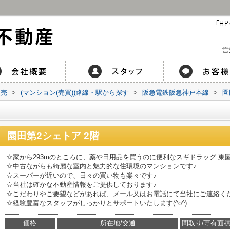
営
販売
>
(マンション(売買))路線・駅から探す
>
阪急電鉄阪急神戸本線
>
園
園田第2シェトア 2階
☆家から293mのところに、薬や日用品を買うのに便利なスギドラッグ 東
☆中古ながらも綺麗な室内と魅力的な住環境のマンションです♪
☆スーパーが近いので、日々の買い物も楽々です♪
☆当社は確かな不動産情報をご提供しております♪
☆こだわりやご要望などがあれば、メール又はお電話にて当社にご連絡く
☆経験豊富なスタッフがしっかりとサポートいたします(^o^)
価格
所在地/交通
間取り/専有面