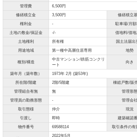
管理費
6,500円
修繕積立金
3,500円
修繕積立
権利金
-
駐車場/月額
土地の敷金/保証金
-/-
借地料/借地
土地権利
所有権
国土法届出
用途地域
第一種中高層住居専用
地勢
中古マンション/鉄筋コンクリ
種別/構造
向き
ート
築年月（築年数）
1973年 2月 (築53年)
所在階/階建
2階/5階建
棟総戸数/販
管理組合有無
無
管理形
管理員の勤務形態
-
管理会
取引態様
仲介
現況
引渡し
即時
建築確認
物件番号
69588114
取引条件の有
2022年5月