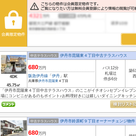
伊丹市昆陽東４丁目中古テラスハウス
中古テラスハウス
680
万円
バス12分
築6
札場辻
阪急伊丹線
「
伊丹
」駅
4DK
停歩6分
兵庫県
伊丹市
昆陽東
４丁目
45.75㎡
「伊丹市昆陽東４丁目中古テラスハウス」のここがイチオシ♪セブンイレブン
場にコンビニがあるのもポイント♪お料理好きには嬉しいダイニングキッチンの
伊丹市鈴原町９丁目オーナーチェンジ物件
中古テラスハウス
680
万円