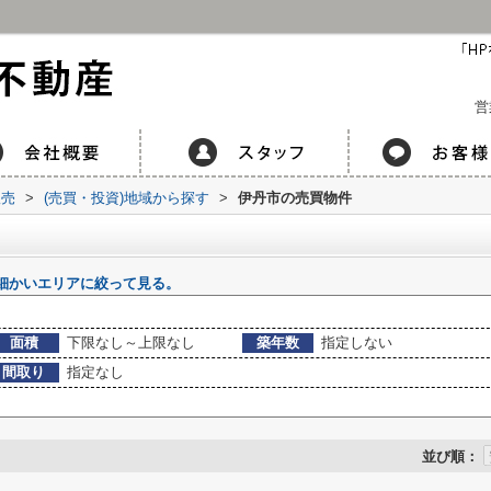
営
販売
>
(売買・投資)地域から探す
>
伊丹市の売買物件
細かいエリアに絞って見る。
面積
下限なし～上限なし
築年数
指定しない
間取り
指定なし
並び順：