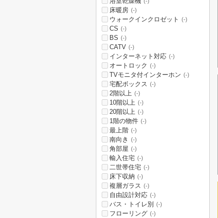
浴室乾燥機
(-)
床暖房
(-)
ウォークインクロゼット
(-)
CS
(-)
BS
(-)
CATV
(-)
インターネット対応
(-)
オートロック
(-)
TVモニタ付インターホン
(-)
宅配ボックス
(-)
2階以上
(-)
10階以上
(-)
20階以上
(-)
1階の物件
(-)
最上階
(-)
南向き
(-)
角部屋
(-)
輸入住宅
(-)
二世帯住宅
(-)
床下収納
(-)
複層ガラス
(-)
自由設計対応
(-)
バス・トイレ別
(-)
フローリング
(-)