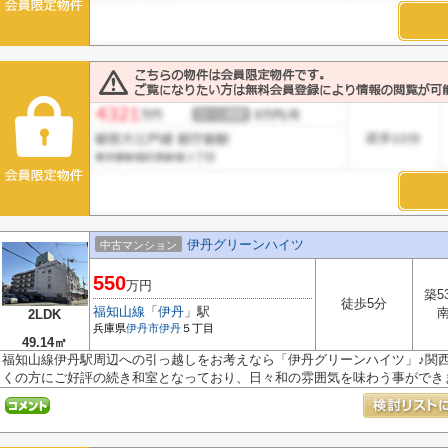
伊丹グリーンハイツ
中古マンション
550
万円
築5
徒歩5分
福知山線
「
伊丹
」駅
2LDK
兵庫県
伊丹市
伊丹
５丁目
49.14㎡
福知山線伊丹駅周辺への引っ越しをお考えなら「伊丹グリーンハイツ」♪関西ス
くの方にご好評の続き和室となっており、日々和の雰囲気を味わう事ができます