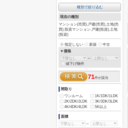
種別で絞り込む
現在の種別
マンション(売買),戸建(売買),土地(売
買),投資マンション,戸建(投資),土地
(投資)
指定しない
新築
中古
▼価格
～
値下げ物件
71
件が該当
間取り
ワンルーム
1K/1DK/1LDK
2K/2DK/2LDK
3K/3DK/3LDK
4K/4DK/4LDK
5K以上
面積
～