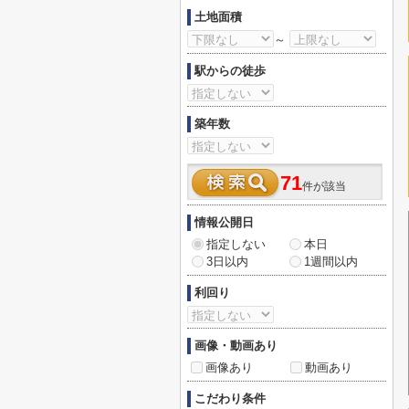
土地面積
～
駅からの徒歩
築年数
71
件が該当
情報公開日
指定しない
本日
3日以内
1週間以内
利回り
画像・動画あり
画像あり
動画あり
こだわり条件