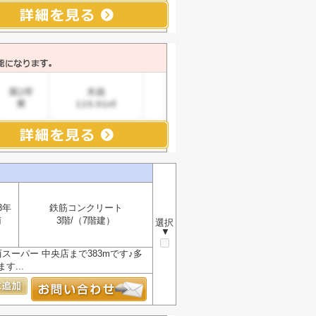
3年
鉄筋コンクリート
南
3階/（7階建）
選択
▼
ーパー 中央店まで383mです♪多
...