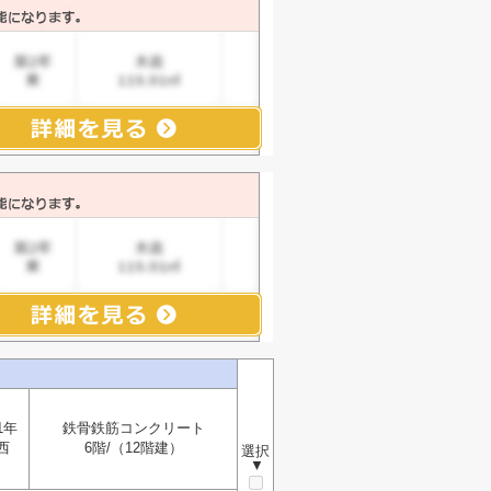
1年
鉄骨鉄筋コンクリート
西
6階/（12階建）
選択
▼