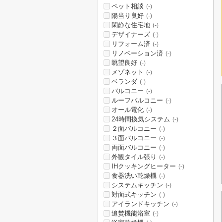
ペット相談
(-)
陽当り良好
(-)
閑静な住宅地
(-)
デザイナーズ
(-)
リフォーム済
(-)
リノベーション済
(-)
眺望良好
(-)
メゾネット
(-)
ベランダ
(-)
バルコニー
(-)
ルーフバルコニー
(-)
オール電化
(-)
24時間換気システム
(-)
２面バルコニー
(-)
３面バルコニー
(-)
両面バルコニー
(-)
外観タイル張り
(-)
IHクッキングヒーター
(-)
食器洗い乾燥機
(-)
システムキッチン
(-)
対面式キッチン
(-)
アイランドキッチン
(-)
追焚機能浴室
(-)