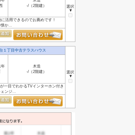
0年
木造
西
-/（2階建）
選択
▼
効に活用できるのでお薦めです！
か...
台１丁目中古テラスハウス
1年
木造
西
-/（2階建）
選択
▼
客が一目でわかるTVインターホン付き
ンジ...