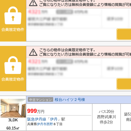
桜台ハイツ２号棟
中古マンション
999
万円
バス20分
築5
西野武庫川
阪急伊丹線
「
伊丹
」駅
南
3LDK
停歩2分
兵庫県
伊丹市
西野
８丁目
60.15㎡