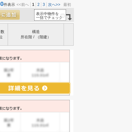
0
件表示
<<前へ
1
2
3
次へ>>
最初
表示中物件を
一括でチェック
年数
構造
位
所在階 / （階建）