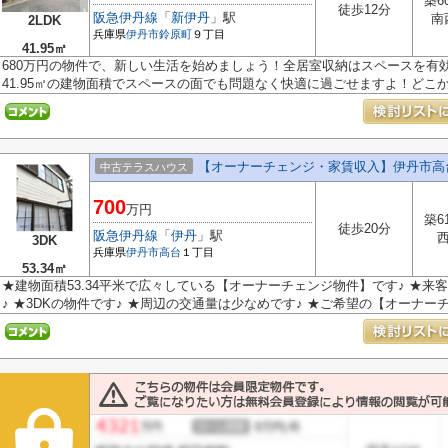
築6
徒歩12分
阪急伊丹線
「
新伊丹
」駅
南
2LDK
兵庫県
伊丹市
鈴原町
９丁目
41.95㎡
680万円の物件で、新しい生活を始めましょう！全居室収納はスペースを有
41.95㎡の建物面積でスペースの面でも問題なく快適に過ごせますよ！どこか懐
【オーナーチェンジ・家賃収入】伊丹市高
中古テラスハウス
700
万円
築6
徒歩20分
阪急伊丹線
「
伊丹
」駅
3DK
兵庫県
伊丹市
高台
１丁目
53.34㎡
★建物面積53.34平米で広々している【オーナーチェンジ物件】です♪ ★来
♪ ★3DKの物件です♪ ★周辺の交通量は少なめです♪ ★ご希望の【オーナーチェ