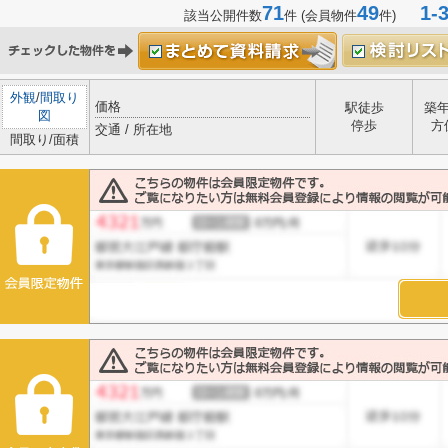
71
49
1-3
該当公開件数
件 (会員物件
件)
外観
/
間取り
価格
駅徒歩
築
図
停歩
方
交通 / 所在地
間取り/面積