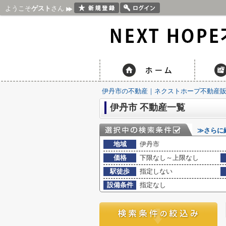
ようこそ
ゲスト
さん
伊丹市の不動産｜ネクストホープ不動産
伊丹市 不動産一覧
≫さらに
地域
伊丹市
価格
下限なし～上限なし
駅徒歩
指定しない
設備条件
指定なし