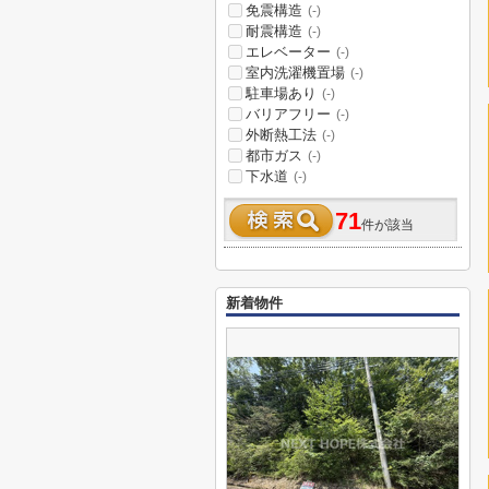
免震構造
(-)
耐震構造
(-)
エレベーター
(-)
室内洗濯機置場
(-)
駐車場あり
(-)
バリアフリー
(-)
外断熱工法
(-)
都市ガス
(-)
下水道
(-)
71
件が該当
新着物件