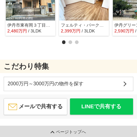
伊丹市東有岡３丁目中古戸建
フェルティ・パーク伊丹昆陽
伊丹グリー
2,480
万
円
/ 3LDK
2,399
万
円
/ 3LDK
2,590
万
円
こだわり特集
2000万円～3000万円の物件を探す
メールで共有する
LINEで共有する
ページトップへ