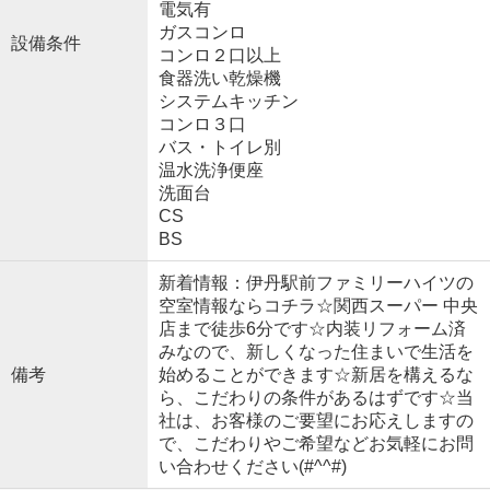
電気有
ガスコンロ
設備条件
コンロ２口以上
食器洗い乾燥機
システムキッチン
コンロ３口
バス・トイレ別
温水洗浄便座
洗面台
CS
BS
新着情報：伊丹駅前ファミリーハイツの
空室情報ならコチラ☆関西スーパー 中央
店まで徒歩6分です☆内装リフォーム済
みなので、新しくなった住まいで生活を
備考
始めることができます☆新居を構えるな
ら、こだわりの条件があるはずです☆当
社は、お客様のご要望にお応えしますの
で、こだわりやご希望などお気軽にお問
い合わせください(#^^#)