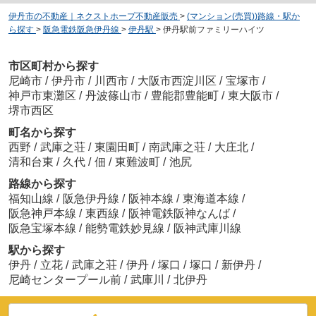
伊丹市の不動産｜ネクストホープ不動産販売
>
(マンション(売買))路線・駅か
ら探す
>
阪急電鉄阪急伊丹線
>
伊丹駅
>
伊丹駅前ファミリーハイツ
市区町村から探す
尼崎市
/
伊丹市
/
川西市
/
大阪市西淀川区
/
宝塚市
/
神戸市東灘区
/
丹波篠山市
/
豊能郡豊能町
/
東大阪市
/
堺市西区
町名から探す
西野
/
武庫之荘
/
東園田町
/
南武庫之荘
/
大庄北
/
清和台東
/
久代
/
佃
/
東難波町
/
池尻
路線から探す
福知山線
/
阪急伊丹線
/
阪神本線
/
東海道本線
/
阪急神戸本線
/
東西線
/
阪神電鉄阪神なんば
/
阪急宝塚本線
/
能勢電鉄妙見線
/
阪神武庫川線
駅から探す
伊丹
/
立花
/
武庫之荘
/
伊丹
/
塚口
/
塚口
/
新伊丹
/
尼崎センタープール前
/
武庫川
/
北伊丹