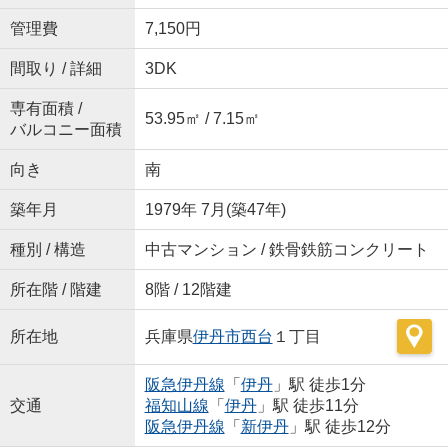
管理費
7,150円
間取り / 詳細
3DK
専有面積 /
53.95㎡ / 7.15㎡
バルコニー面積
向き
南
築年月
1979年 7月(築47年)
種別 / 構造
中古マンション / 鉄骨鉄筋コンクリート
所在階 / 階建
8階 / 12階建
所在地
兵庫県
伊丹市
西台
１丁目
阪急伊丹線
「
伊丹
」駅 徒歩1分
交通
福知山線
「
伊丹
」駅 徒歩11分
阪急伊丹線
「
新伊丹
」駅 徒歩12分