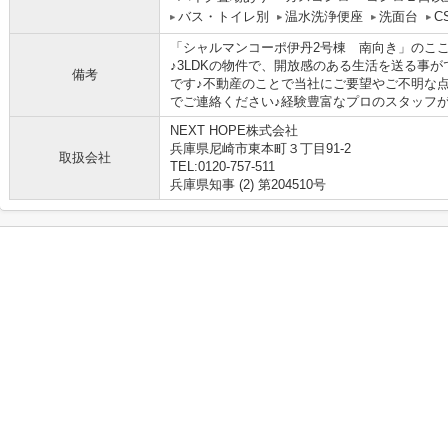
バス・トイレ別
温水洗浄便座
洗面台
C
「シャルマンコーポ伊丹2号棟 南向き」のここ
♪3LDKの物件で、開放感のある生活を送る事がで
備考
です♪不動産のことで当社にご要望やご不明な
でご連絡ください♪経験豊富なプロのスタッフがし
NEXT HOPE株式会社
兵庫県尼崎市東本町３丁目91-2
取扱会社
TEL:0120-757-511
兵庫県知事 (2) 第204510号