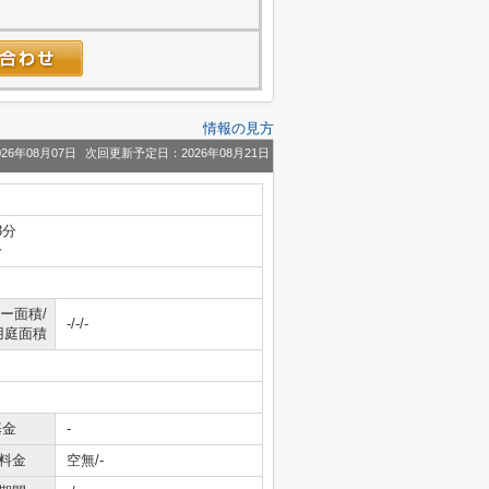
情報の見方
26年08月07日
次回更新予定日：2026年08月21日
3分
分
ー面積/
-/-/-
用庭面積
基金
-
料金
空無/-