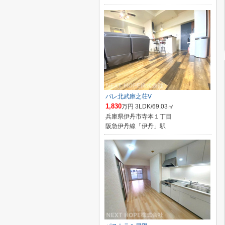
パレ北武庫之荘V
1,830
万円 3LDK/69.03㎡
兵庫県伊丹市寺本１丁目
阪急伊丹線「伊丹」駅