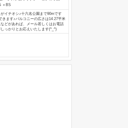
S
BS
がイチオシ♪十六名公園まで90mです
きます♪バルコニーの広さは14.27平米
点などがあれば、メール若しくはお電話
っかりとお応えいたします(^_^)