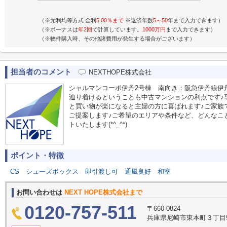
（※元利均等方式 金利
5.00％まで
※返済年数
5～50
年まで入力できます）
（※ボーナスは
年2回
で計算しています。
1000万円
まで入力できます）
（※物件購入時、その他諸費用が発生する場合がございます）
担当者のコメント
NEXTHOPE株式会社
シャルマンコーポ伊丹2号棟 南向き：阪急伊丹線伊
辿り着けるということも中古マンションの利点です♪専
と買い物が楽になると主婦の方に喜ばれます♪ご家族
ご提案します♪ご希望のエリアや条件など、どんなこ
トいたします(*^_^*)
ポイント・特徴
CS
シューズボックス
即引渡し可
通風良好
和室
お問い合わせは
NEXT HOPE株式会社まで
0120-757-511
〒660-0824
兵庫県尼崎市東本町３丁目9