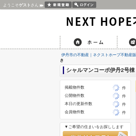
ようこそ
ゲスト
さん
伊丹市の不動産｜ネクストホープ不動産
き
シャルマンコーポ伊丹2号棟
掲載物件数
件
公開物件数
件
本日の更新件数
件
会員物件数
件
▼ご希望の住まいをお探しします