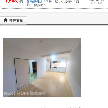
1,548
万円
阪急伊丹線
「
伊丹
」駅 バス14分 「西
67.51㎡
野」 停歩3分