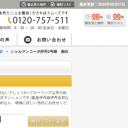
最終更新：2026年08月07日
00
00
件
件
最近見た物件
検討リスト
業時間：9：30 ～ 19：00
定休日：水曜日
駅
>
シャルマンコーポ伊丹2号棟 南向
ではないでしょうか♪フローリングは木のぬ
古マンションです♪阪急伊丹線伊丹近郊な
求めなら、地域に詳しい当社にお任せくだ
積