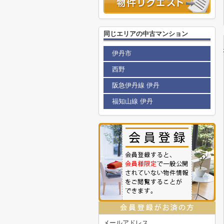
同じエリアの中古マンション
伊丹市
西野
阪急伊丹線 伊丹
福知山線 伊丹
メールアドレス