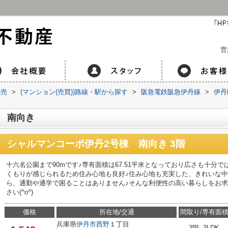
営
販売
>
(マンション(売買))路線・駅から探す
>
阪急電鉄阪急伊丹線
>
伊丹
 南向き
シャルマンコーポ伊丹2号棟 南向き 3階
十六名公園まで90mです♪専有面積は67.51平米となっており広さも十分
くもりが感じられるため住み心地も良好♪住み心地も充実した、きれいな中
ら、通勤や通学で困ることはありません♪そんな利便性の高い暮らしをお
さい(^o^)
価格
所在地/交通
間取り/専有面
兵庫県
伊丹市
西野
１丁目
3階 3LDK