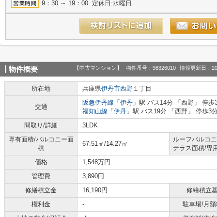
9：30 ～ 19：00 定休日:水曜日
【中古マンション】
物件番号：98326010
情報更新日：20
物件概要
所在地
兵庫県
伊丹市
西野
１丁目
阪急伊丹線
「
伊丹
」駅 バス14分 「西野」 停歩
交通
福知山線
「
伊丹
」駅 バス19分 「西野」 停歩3
間取り/詳細
3LDK
専有面積/バルコニー面
ルーフバルコニ
67.51㎡/14.27㎡
積
テラス面積/専
価格
1,548万円
管理費
3,890円
修繕積立金
16,190円
修繕積立
権利金
-
駐車場/月額