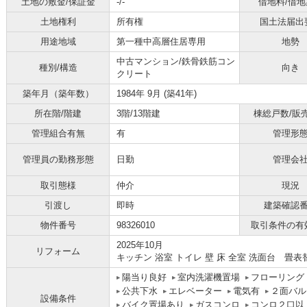
土地の敷金/保証金
-/-
借地料/借地
土地権利
所有権
国土法届出
用途地域
第一種中高層住居専用
地勢
中古マンション/鉄骨鉄筋コン
種別/構造
向き
クリート
築年月（築年数）
1984年 9月 (築41年)
所在階/階建
3階/13階建
棟総戸数/販
管理組合有無
有
管理形
管理員の勤務形態
日勤
管理会
取引態様
仲介
現況
引渡し
即時
建築確認
物件番号
98326010
取引条件の有
2025年10月
リフォーム
キッチン 浴室 トイレ 壁 床 全室 洗面台 畳表
陽当り良好
室内洗濯機置場
フローリング
公共下水
エレベーター
電気有
２面バル
設備条件
バイク置場あり
ガスコンロ
コンロ２口以