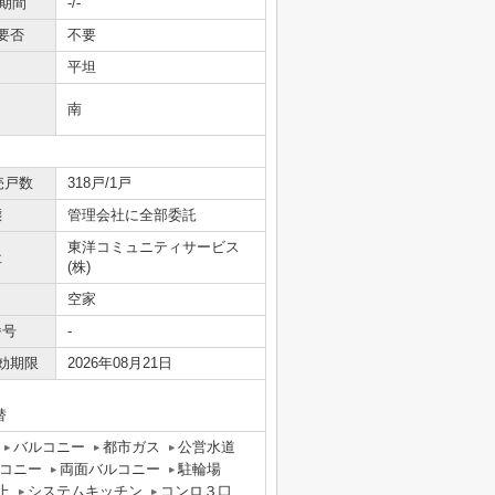
期間
-/-
要否
不要
平坦
南
売戸数
318戸/1戸
態
管理会社に全部委託
東洋コミュニティサービス
社
(株)
空家
番号
-
効期限
2026年08月21日
替
バルコニー
都市ガス
公営水道
コニー
両面バルコニー
駐輪場
上
システムキッチン
コンロ３口