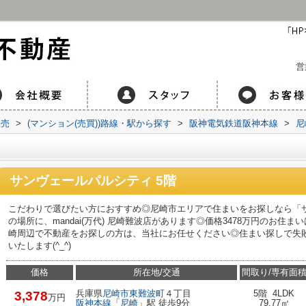
営
販売
>
(マンション(売買))路線・駅から探す
>
阪神電気鉄道阪神本線
>
尼
サンヴェールパルシティ 5階
こだわりで選びたい方におすすめ◎尼崎市エリアで住まいをお探しなら「サ
の場所に、mandai(万代) 尼崎難波店があります◎価格3478万円のお
崎周辺で不動産をお探しの方は、当社にお任せください◎住まい探しで失
いたします(^_^)
価格
所在地/交通
間取り/専有面
兵庫県
尼崎市
東難波町
４丁目
5階 4LDK
3,378
万円
阪神本線
「
尼崎
」駅 徒歩9分
79.77㎡