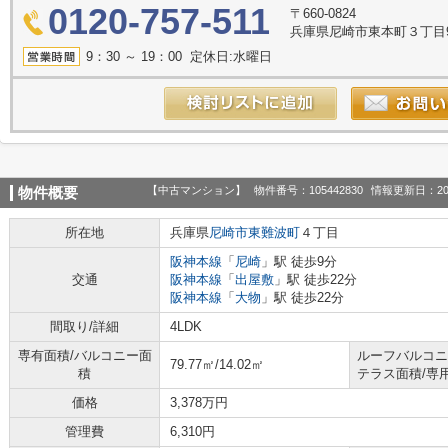
0120-757-511
〒660-0824
兵庫県尼崎市東本町３丁目9
9：30 ～ 19：00 定休日:水曜日
【中古マンション】
物件番号：105442830
情報更新日：20
物件概要
所在地
兵庫県
尼崎市
東難波町
４丁目
阪神本線
「
尼崎
」駅 徒歩9分
交通
阪神本線
「
出屋敷
」駅 徒歩22分
阪神本線
「
大物
」駅 徒歩22分
間取り/詳細
4LDK
専有面積/バルコニー面
ルーフバルコニ
79.77㎡/14.02㎡
積
テラス面積/専
価格
3,378万円
管理費
6,310円