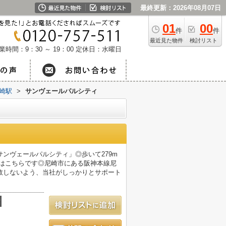
最終更新：2026年08月07日
01
00
件
件
最近見た物件
検討リスト
業時間：9：30 ～ 19：00
定休日：水曜日
崎駅
>
サンヴェールパルシティ
ンヴェールパルシティ」◎歩いて279m
住まいはこちらです◎尼崎市にある阪神本線尼
敗しないよう、当社がしっかりとサポート
積