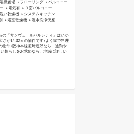
濯機置場
フローリング
バルコニー
ー
電気有
３面バルコニー
洗い乾燥機
システムキッチン
別
浴室乾燥機
温水洗浄便座
らの「サンヴェールパルシティ」はいか
さが14.02㎡の物件です♪よく家で料理
の物件♪阪神本線尼崎近郊なら、通勤や
高い暮らしをお求めなら、地域に詳しい