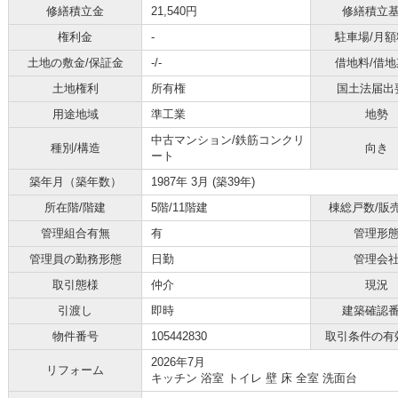
修繕積立金
21,540円
修繕積立
権利金
-
駐車場/月額
土地の敷金/保証金
-/-
借地料/借地
土地権利
所有権
国土法届出
用途地域
準工業
地勢
中古マンション/鉄筋コンクリ
種別/構造
向き
ート
築年月（築年数）
1987年 3月 (築39年)
所在階/階建
5階/11階建
棟総戸数/販
管理組合有無
有
管理形
管理員の勤務形態
日勤
管理会
取引態様
仲介
現況
引渡し
即時
建築確認
物件番号
105442830
取引条件の有
2026年7月
リフォーム
キッチン 浴室 トイレ 壁 床 全室 洗面台