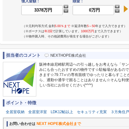
借入金額：
頭金：
（※元利均等方式 金利
5.00％まで
※返済年数
5～50
年まで入力できます）
（※ボーナスは
年2回
で計算しています。
1000万円
まで入力できます）
（※物件購入時、その他諸費用が発生する場合がございます）
担当者のコメント
NEXTHOPE株式会社
阪神本線尼崎駅周辺への引っ越しをお考えなら「サン
みにも合ったおすすめの物件です☆駐輪場があるので
きます☆79.77㎡の専有面積でゆったりと暮らすこ
ら、通勤や通学で困ることはありません☆そんな利便
しい当社にお任せください(*^^*)
ポイント・特徴
全居室収納
全居室洋室
LDK12帖以上
セキュリティ充実
３方角住
お問い合わせは
NEXT HOPE株式会社まで