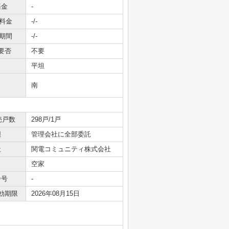
基金
-
料金
-/-
期間
-/-
要否
不要
平坦
南
売戸数
298戸/1戸
態
管理会社に全部委託
社
関電コミュニティ株式会社
空家
番号
-
効期限
2026年08月15日