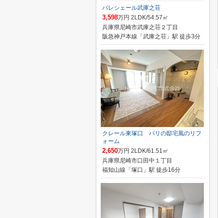
パレシェール武庫之荘
3,598
万円 2LDK/54.57㎡
兵庫県尼崎市武庫之荘２丁目
阪急神戸本線「武庫之荘」駅 徒歩3分
クレール東塚口 パリの邸宅風のリフ
ォーム
2,650
万円 2LDK/61.51㎡
兵庫県尼崎市口田中１丁目
福知山線「塚口」駅 徒歩16分