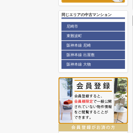
同じエリアの中古マンション
尼崎市
東難波町
阪神本線 尼崎
阪神本線 出屋敷
阪神本線 大物