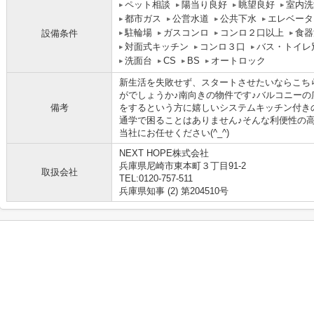
ペット相談
陽当り良好
眺望良好
室内洗
都市ガス
公営水道
公共下水
エレベータ
駐輪場
ガスコンロ
コンロ２口以上
食器
設備条件
対面式キッチン
コンロ３口
バス・トイレ
洗面台
CS
BS
オートロック
新生活を失敗せず、スタートさせたいならこち
がでしょうか♪南向きの物件です♪バルコニーの広
備考
をするという方に嬉しいシステムキッチン付き
通学で困ることはありません♪そんな利便性の
当社にお任せください(^_^)
NEXT HOPE株式会社
兵庫県尼崎市東本町３丁目91-2
取扱会社
TEL:0120-757-511
兵庫県知事 (2) 第204510号