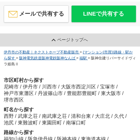
メールで共有する
LINEで共有する
ページトップへ
伊丹市の不動産｜ネクストホープ不動産販売
>
(マンション(売買))路線・駅か
ら探す
>
阪神電気鉄道阪神電鉄阪神なんば
>
福駅
>
阪神住建リバーサイドヴィ
ラ姫島Ⅱ
市区町村から探す
尼崎市
/
伊丹市
/
川西市
/
大阪市西淀川区
/
宝塚市
/
神戸市東灘区
/
丹波篠山市
/
豊能郡豊能町
/
東大阪市
/
堺市西区
町名から探す
西野
/
武庫之荘
/
南武庫之荘
/
清和台東
/
大庄北
/
久代
/
池尻
/
東難波町
/
東園田町
/
南塚口町
路線から探す
福知山線
/
阪急伊丹線
/
阪神本線
/
東海道本線
/