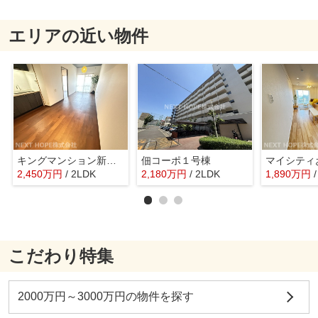
エリアの近い物件
キングマンション新淀川
佃コーポ１号棟
2,450
万
円
/ 2LDK
2,180
万
円
/ 2LDK
1,890
万
円
こだわり特集
2000万円～3000万円の物件を探す