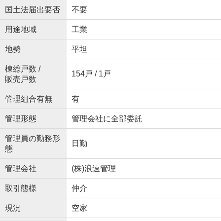
国土法届出要否
不要
用途地域
工業
地勢
平坦
棟総戸数 /
154戸 / 1戸
販売戸数
管理組合有無
有
管理形態
管理会社に全部委託
管理員の勤務形
日勤
態
管理会社
(株)浪速管理
取引態様
仲介
現況
空家