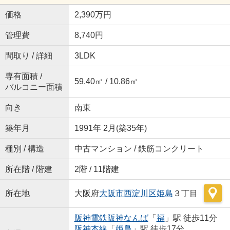
価格
2,390万円
管理費
8,740円
間取り / 詳細
3LDK
専有面積 /
59.40㎡ / 10.86㎡
バルコニー面積
向き
南東
築年月
1991年 2月(築35年)
種別 / 構造
中古マンション / 鉄筋コンクリート
所在階 / 階建
2階 / 11階建
所在地
大阪府
大阪市西淀川区
姫島
３丁目
阪神電鉄阪神なんば
「
福
」駅 徒歩11分
阪神本線
「
姫島
」駅 徒歩17分