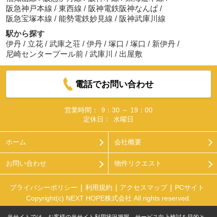
阪急神戸本線
/
東西線
/
阪神電鉄阪神なんば
/
阪急宝塚本線
/
能勢電鉄妙見線
/
阪神武庫川線
駅から探す
伊丹
/
立花
/
武庫之荘
/
伊丹
/
塚口
/
塚口
/
新伊丹
/
尼崎センタープール前
/
武庫川
/
出屋敷
電話でお問い合わせ
営業時間：
9：30 ～ 19：00
定休日：
水曜日
ホーム
会社概要
お問い合わせ
物件リクエスト
プライバシーポリシー
利用規約
アクセスマップ
PCサイト
Copyright(c) NEXT HOPE株式会社 All rights reserved.