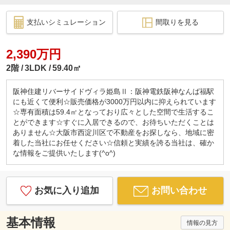
支払いシミュレーション
間取りを見る
2,390万円
2階
3LDK
59.40㎡
阪神住建リバーサイドヴィラ姫島Ⅱ：阪神電鉄阪神なんば福駅
にも近くて便利☆販売価格が3000万円以内に抑えられています
☆専有面積は59.4㎡となっており広々とした空間で生活するこ
とができます☆すぐに入居できるので、お待ちいただくことは
ありません☆大阪市西淀川区で不動産をお探しなら、地域に密
着した当社にお任せください☆信頼と実績を誇る当社は、確か
な情報をご提供いたします(^o^)
お気に入り追加
お問い合わせ
基本情報
情報の見方