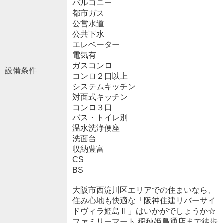
バルコニー
都市ガス
公営水道
公共下水
エレベーター
電気有
ガスコンロ
設備条件
コンロ２口以上
システムキッチン
対面式キッチン
コンロ３口
バス・トイレ別
温水洗浄便座
洗面台
収納豊富
CS
BS
大阪市西淀川区エリアでの住まいなら、
住み心地も快適な「阪神住建リバーサイ
ドヴィラ姫島Ⅱ」はいかがでしょうか☆
ファミリーマート 稲穂姫島通店まで徒歩