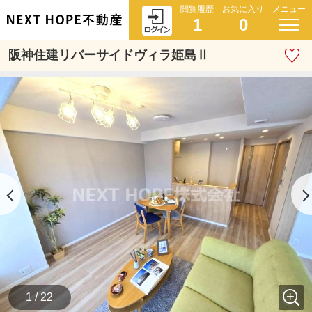
閲覧履歴
お気に入り
メニュー
1
0
阪神住建リバーサイドヴィラ姫島Ⅱ
1 / 22