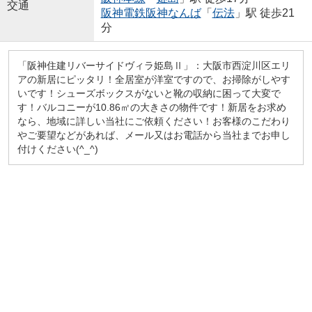
交通
阪神電鉄阪神なんば
「
伝法
」駅 徒歩21
分
「阪神住建リバーサイドヴィラ姫島Ⅱ」：大阪市西淀川区エリ
アの新居にピッタリ！全居室が洋室ですので、お掃除がしやす
いです！シューズボックスがないと靴の収納に困って大変で
す！バルコニーが10.86㎡の大きさの物件です！新居をお求め
なら、地域に詳しい当社にご依頼ください！お客様のこだわり
やご要望などがあれば、メール又はお電話から当社までお申し
付けください(^_^)