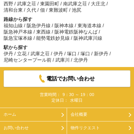
西野
/
武庫之荘
/
東園田町
/
南武庫之荘
/
大庄北
/
清和台東
/
久代
/
佃
/
東難波町
/
池尻
路線から探す
福知山線
/
阪急伊丹線
/
阪神本線
/
東海道本線
/
阪急神戸本線
/
東西線
/
阪神電鉄阪神なんば
/
阪急宝塚本線
/
能勢電鉄妙見線
/
阪神武庫川線
駅から探す
伊丹
/
立花
/
武庫之荘
/
伊丹
/
塚口
/
塚口
/
新伊丹
/
尼崎センタープール前
/
武庫川
/
北伊丹
電話でお問い合わせ
営業時間：
9：30 ～ 19：00
定休日：
水曜日
ホーム
会社概要
お問い合わせ
物件リクエスト