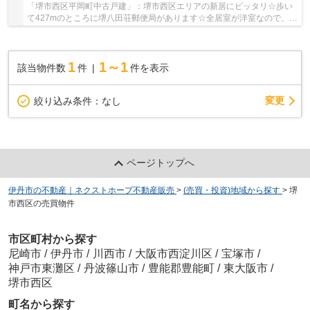
「堺市西区平岡町中古戸建」：堺市西区エリアの新居にピッタリ☆歩い
て427mのところに堺八田荘郵便局があります☆全居室が洋室なので、お
掃除の手間も省くことができます☆人生に何度もな...
1
1～1
該当物件数
件
件を表示
変更
絞り込み条件：
なし
ページトップへ
伊丹市の不動産｜ネクストホープ不動産販売
>
(売買・投資)地域から探す
>
堺
市西区の売買物件
市区町村から探す
尼崎市
/
伊丹市
/
川西市
/
大阪市西淀川区
/
宝塚市
/
神戸市東灘区
/
丹波篠山市
/
豊能郡豊能町
/
東大阪市
/
堺市西区
町名から探す