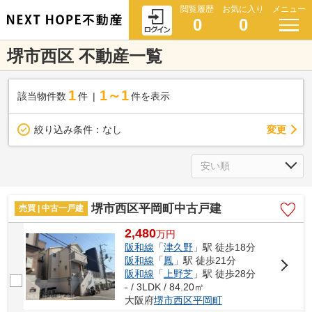
閲覧履歴
お気に入り
メニュー
0
0
堺市西区 不動産一覧
1
1～1
該当物件数
件
件を表示
変更
絞り込み条件：
なし
堺市西区平岡町中古戸建
売買 | 中古一戸建
2,480
万
円
阪和線
「
津久野
」駅 徒歩18分
阪和線
「
鳳
」駅 徒歩21分
阪和線
「
上野芝
」駅 徒歩28分
- / 3LDK / 84.20㎡
大阪府
堺市西区
平岡町