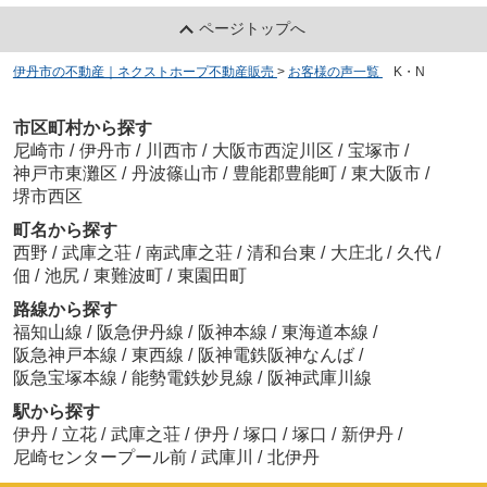
ページトップへ
伊丹市の不動産｜ネクストホープ不動産販売
>
お客様の声一覧
>
K・N
市区町村から探す
尼崎市
/
伊丹市
/
川西市
/
大阪市西淀川区
/
宝塚市
/
神戸市東灘区
/
丹波篠山市
/
豊能郡豊能町
/
東大阪市
/
堺市西区
町名から探す
西野
/
武庫之荘
/
南武庫之荘
/
清和台東
/
大庄北
/
久代
/
佃
/
池尻
/
東難波町
/
東園田町
路線から探す
福知山線
/
阪急伊丹線
/
阪神本線
/
東海道本線
/
阪急神戸本線
/
東西線
/
阪神電鉄阪神なんば
/
阪急宝塚本線
/
能勢電鉄妙見線
/
阪神武庫川線
駅から探す
伊丹
/
立花
/
武庫之荘
/
伊丹
/
塚口
/
塚口
/
新伊丹
/
尼崎センタープール前
/
武庫川
/
北伊丹