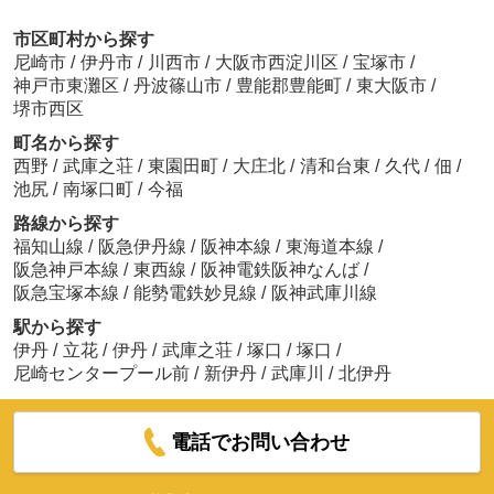
市区町村から探す
尼崎市
/
伊丹市
/
川西市
/
大阪市西淀川区
/
宝塚市
/
神戸市東灘区
/
丹波篠山市
/
豊能郡豊能町
/
東大阪市
/
堺市西区
町名から探す
西野
/
武庫之荘
/
東園田町
/
大庄北
/
清和台東
/
久代
/
佃
/
池尻
/
南塚口町
/
今福
路線から探す
福知山線
/
阪急伊丹線
/
阪神本線
/
東海道本線
/
阪急神戸本線
/
東西線
/
阪神電鉄阪神なんば
/
阪急宝塚本線
/
能勢電鉄妙見線
/
阪神武庫川線
駅から探す
伊丹
/
立花
/
伊丹
/
武庫之荘
/
塚口
/
塚口
/
尼崎センタープール前
/
新伊丹
/
武庫川
/
北伊丹
電話でお問い合わせ