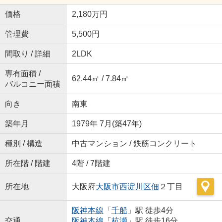
価格
2,180万円
管理費
5,500円
間取り / 詳細
2LDK
専有面積 /
62.44㎡ / 7.84㎡
バルコニー面積
向き
南東
築年月
1979年 7月(築47年)
種別 / 構造
中古マンション / 鉄筋コンクリート
所在階 / 階建
4階 / 7階建
所在地
大阪府
大阪市西淀川区
佃
２丁目
阪神本線
「
千船
」駅 徒歩4分
交通
阪神本線
「
杭瀬
」駅 徒歩16分