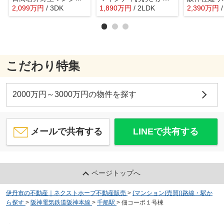
2,099
万
円
/ 3DK
1,890
万
円
/ 2LDK
2,390
万
円
こだわり特集
2000万円～3000万円の物件を探す
メールで共有する
LINEで共有する
ページトップへ
伊丹市の不動産｜ネクストホープ不動産販売
>
(マンション(売買))路線・駅か
ら探す
>
阪神電気鉄道阪神本線
>
千船駅
>
佃コーポ１号棟