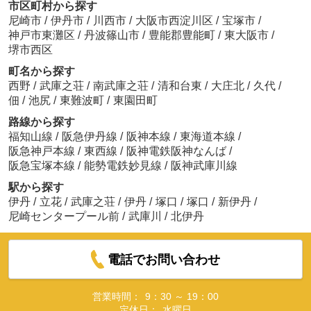
市区町村から探す
尼崎市
/
伊丹市
/
川西市
/
大阪市西淀川区
/
宝塚市
/
神戸市東灘区
/
丹波篠山市
/
豊能郡豊能町
/
東大阪市
/
堺市西区
町名から探す
西野
/
武庫之荘
/
南武庫之荘
/
清和台東
/
大庄北
/
久代
/
佃
/
池尻
/
東難波町
/
東園田町
路線から探す
福知山線
/
阪急伊丹線
/
阪神本線
/
東海道本線
/
阪急神戸本線
/
東西線
/
阪神電鉄阪神なんば
/
阪急宝塚本線
/
能勢電鉄妙見線
/
阪神武庫川線
駅から探す
伊丹
/
立花
/
武庫之荘
/
伊丹
/
塚口
/
塚口
/
新伊丹
/
尼崎センタープール前
/
武庫川
/
北伊丹
電話でお問い合わせ
営業時間：
9：30 ～ 19：00
定休日：
水曜日