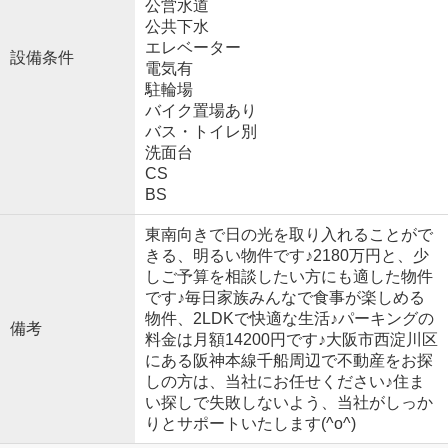
公営水道
公共下水
エレベーター
設備条件
電気有
駐輪場
バイク置場あり
バス・トイレ別
洗面台
CS
BS
東南向きで日の光を取り入れることがで
きる、明るい物件です♪2180万円と、少
しご予算を相談したい方にも適した物件
です♪毎日家族みんなで食事が楽しめる
物件、2LDKで快適な生活♪パーキングの
備考
料金は月額14200円です♪大阪市西淀川区
にある阪神本線千船周辺で不動産をお探
しの方は、当社にお任せください♪住ま
い探しで失敗しないよう、当社がしっか
りとサポートいたします(^o^)