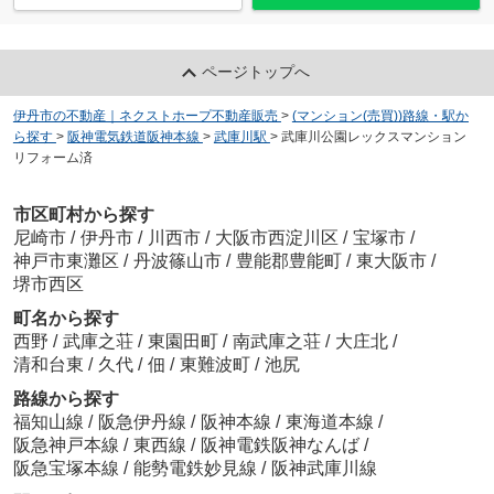
ページトップへ
伊丹市の不動産｜ネクストホープ不動産販売
>
(マンション(売買))路線・駅か
ら探す
>
阪神電気鉄道阪神本線
>
武庫川駅
>
武庫川公園レックスマンション
リフォーム済
市区町村から探す
尼崎市
/
伊丹市
/
川西市
/
大阪市西淀川区
/
宝塚市
/
神戸市東灘区
/
丹波篠山市
/
豊能郡豊能町
/
東大阪市
/
堺市西区
町名から探す
西野
/
武庫之荘
/
東園田町
/
南武庫之荘
/
大庄北
/
清和台東
/
久代
/
佃
/
東難波町
/
池尻
路線から探す
福知山線
/
阪急伊丹線
/
阪神本線
/
東海道本線
/
阪急神戸本線
/
東西線
/
阪神電鉄阪神なんば
/
阪急宝塚本線
/
能勢電鉄妙見線
/
阪神武庫川線