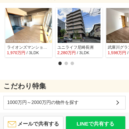
ライオンズマンション尼崎ガーデンシティ
ユニライフ尼崎長洲
武庫川グラ
1,970
万
円
/ 3LDK
2,280
万
円
/ 3LDK
1,598
万
円
こだわり特集
1000万円～2000万円の物件を探す
メールで共有する
LINEで共有する