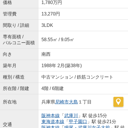
価格
1,780万円
管理費
13,270円
間取り / 詳細
3LDK
専有面積 /
58.55㎡ / 9.05㎡
バルコニー面積
向き
南西
築年月
1988年 2月(築38年)
種別 / 構造
中古マンション / 鉄筋コンクリート
所在階 / 階建
4階 / 6階建
所在地
兵庫県
尼崎市
大島
１丁目
阪神本線
「
武庫川
」駅 徒歩15分
東海道本線
「
甲子園口
」駅 徒歩21分
交通
阪神本線
「
鳴尾・武庫川女子大前
」駅 徒