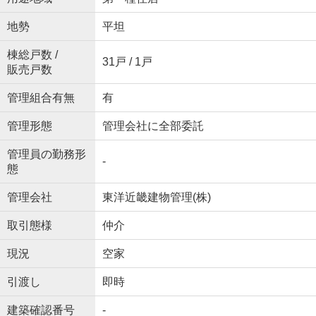
地勢
平坦
棟総戸数 /
31戸 / 1戸
販売戸数
管理組合有無
有
管理形態
管理会社に全部委託
管理員の勤務形
-
態
管理会社
東洋近畿建物管理(株)
取引態様
仲介
現況
空家
引渡し
即時
建築確認番号
-