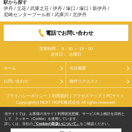
駅から探す
伊丹
/
立花
/
武庫之荘
/
伊丹
/
塚口
/
塚口
/
新伊丹
/
尼崎センタープール前
/
武庫川
/
北伊丹
電話でお問い合わせ
営業時間：
9：30 ～ 19：00
定休日：
水曜日
ホーム
会社概要
お問い合わせ
物件リクエスト
プライバシーポリシー
利用規約
アクセスマップ
PCサイト
Copyright(c) NEXT HOPE株式会社 All rights reserved.
当サイトでは、お客様の当サイト利用状況把握、サービス向上検討を目的と
して、クッキー（Cookie）を使用しています。
詳しくは、当社の
「Cookieの取扱いについて」
をご確認ください。