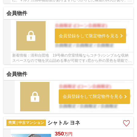
に、マルナカ洲本物部店があります♪しっかりした構造の押入があり、重
たい物でも収納できます♪洲本市で新生活を始める...
会員物件
会員登録をして限定物件を見る
新着情報：清和台団地 19号棟の空室情報ならコチラ♪シンプルな収納
スペースなので物を沢山詰める事が可能です♪窓から外の景色を堪能でき
る、眺望良好なお部屋です♪システムキッチン付...
会員物件
会員登録をして限定物件を見る
シャトル ヨネ
売買 | 中古マンション
350
万
円