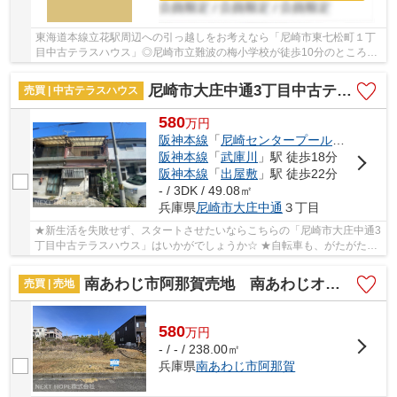
東海道本線立花駅周辺への引っ越しをお考えなら「尼崎市東七松町１丁
目中古テラスハウス」◎尼崎市立難波の梅小学校が徒歩10分のところに
あり、お子様の通学も便利です◎不動産の購入を...
尼崎市大庄中通3丁目中古テラスハウス
売買 | 中古テラスハウス
580
万
円
阪神本線
「
尼崎センタープール前
」駅 徒歩
阪神本線
「
武庫川
」駅 徒歩18分
阪神本線
「
出屋敷
」駅 徒歩22分
- / 3DK / 49.08㎡
兵庫県
尼崎市
大庄中通
３丁目
★新生活を失敗せず、スタートさせたいならこちらの「尼崎市大庄中通3
丁目中古テラスハウス」はいかがでしょうか☆ ★自転車も、がたがた道
に止めるよりも平坦地に止めたほうがいいです☆ ...
南あわじ市阿那賀売地 南あわじオーシャンビュータウン
売買 | 売地
580
万
円
- / - / 238.00㎡
兵庫県
南あわじ市
阿那賀