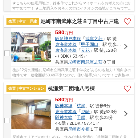
★こちらの住宅用地は、好条件でこれからマイホームをお考えの方にお
すすめです！ ★土地購入をお考えの方にイチオシの売地がこちらです！
★土地面積は238㎡(公簿)あります！ ★マイホー...
尼崎市南武庫之荘８丁目中古戸建
売買 | 中古一戸建
580
万
円
阪急神戸本線
「
武庫之荘
」駅 徒歩17分
東海道本線
「
甲子園口
」駅 徒歩22分
東海道本線
「
立花
」駅 徒歩28分
- / 3DK / 53.49㎡
兵庫県
尼崎市
南武庫之荘
８丁目
徒歩12分の距離に尼崎市立南武庫之荘中学校があるのも魅力！南向きの
物件です！建物面積53.49平米なので、使い勝手がいいです！ご家族やパ
ートナーとの快適な暮らしを実現させるために...
杭瀬第二団地八号棟
売買 | 中古マンション
580
万
円
阪神本線
「
杭瀬
」駅 徒歩9分
東海道本線
「
尼崎
」駅 徒歩23分
阪神本線
「
千船
」駅 徒歩23分
4-5階 / 2LDK / 57.41㎡
兵庫県
尼崎市
今福
１丁目
尼崎市エリアでの住まいなら、住み心地も快適な「杭瀬第二団地八号