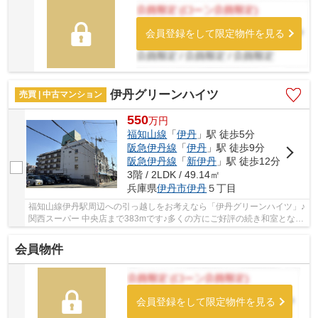
会員登録をして限定物件を見る
伊丹グリーンハイツ
売買 | 中古マンション
550
万
円
福知山線
「
伊丹
」駅 徒歩5分
阪急伊丹線
「
伊丹
」駅 徒歩9分
阪急伊丹線
「
新伊丹
」駅 徒歩12分
3階 / 2LDK / 49.14㎡
兵庫県
伊丹市
伊丹
５丁目
福知山線伊丹駅周辺への引っ越しをお考えなら「伊丹グリーンハイツ」♪
関西スーパー 中央店まで383mです♪多くの方にご好評の続き和室となっ
ており、日々和の雰囲気を味わう事ができます...
会員物件
会員登録をして限定物件を見る