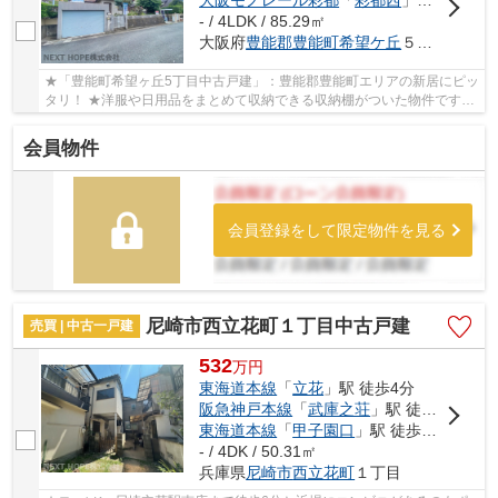
- / 4LDK / 85.29㎡
大阪府
豊能郡豊能町
希望ケ丘
５丁目
★「豊能町希望ヶ丘5丁目中古戸建」：豊能郡豊能町エリアの新居にピッ
タリ！ ★洋服や日用品をまとめて収納できる収納棚がついた物件です！
★皆で仲良く生活できる4LDKの物件情報はこち...
会員物件
会員登録をして限定物件を見る
尼崎市西立花町１丁目中古戸建
売買 | 中古一戸建
532
万
円
東海道本線
「
立花
」駅 徒歩4分
阪急神戸本線
「
武庫之荘
」駅 徒歩25分
東海道本線
「
甲子園口
」駅 徒歩38分
- / 4DK / 50.31㎡
兵庫県
尼崎市
西立花町
１丁目