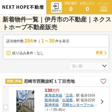
閲覧履歴
お気に入り
メニュー
0
0
新着物件一覧｜伊丹市の不動産｜ネクス
トホープ不動産販売
254
1～30
該当物件数
件
件を表示
変更
絞り込み条件：
なし
尼崎市西難波町１丁目売地
売買 | 売地
130
万
円
東海道本線
「
立花
」駅 徒歩15分
阪神本線
「
出屋敷
」駅 徒歩22分
阪神本線
「
尼崎センタープール前
」駅 徒歩
- / - / 35.40㎡