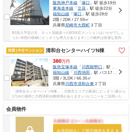
阪急神戸本線
「
塚口
」駅 徒歩19分
東海道本線
「
立花
」駅 徒歩22分
福知山線
「
塚口
」駅 徒歩28分
2階 / 2DK / 27.59㎡
兵庫県
尼崎市
大西町
３丁目
BS加入予定の方、ネット回線楽々のBS対応マンションはいかがでしょ
うか♪布団の収納にピッタリな押入があります♪この物件は快適な室内環
境が魅力の中古マンションです♪こちらの物件には...
清和台センターハイツN棟
売買 | 中古マンション
380
万
円
阪急宝塚本線
「
川西能勢口
」駅 バス17分 「清和台中央」 停歩2分
福知山線
「
川西池田
」駅 バス17分 「清和台中央」 停歩2分
3階 / 3LDK / 66.35㎡
兵庫県
川西市
清和台東
２丁目
「清和台センターハイツN棟」：川西市エリアの新居にピッタリ♪家から
171mの場所に川西清和台郵便局があります♪バルコニーをご活用いただ
ける物件です♪川西市にある阪急宝塚本線川西能...
会員物件
会員登録をして限定物件を見る