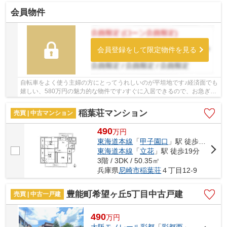
会員物件
会員登録をして限定物件を見る
自転車をよく使う主婦の方にとってうれしいのが平坦地です♪経済面でも
嬉しい、580万円の魅力的な物件です♪すぐに入居できるので、お急ぎの
方も安心してお問い合わせください♪使い勝手...
稲葉荘マンション
売買 | 中古マンション
490
万
円
東海道本線
「
甲子園口
」駅 徒歩23分
東海道本線
「
立花
」駅 徒歩19分
3階 / 3DK / 50.35㎡
兵庫県
尼崎市
稲葉荘
４丁目12-9
豊能町希望ヶ丘5丁目中古戸建
売買 | 中古一戸建
490
万
円
大阪モノレール彩都
「
彩都西
」駅 バス37分 「希望ヶ丘3丁目」 停歩4分