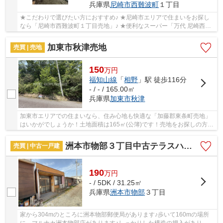
兵庫県
尼崎市
西難波町
１丁目
★こだわりで選びたい方におすすめ♪ ★尼崎市エリアで住まいをお探し
なら「尼崎市西難波町１丁目売地」♪ ★便利なスーパー「万代 尼崎西
店」まで307mです♪ ★130万円のこちらの土地は、経...
加東市秋津売地
売買 | 売地
150
万
円
福知山線
「
相野
」駅 徒歩116分
- / - / 165.00㎡
兵庫県
加東市
秋津
加東市エリアでの住まいなら、住み心地も快適な「加藤郡東条町売地」
はいかがでしょうか！土地面積は165㎡(公簿)です！売地をお探しの方に
ぴったりの土地がこちらです！お客様の不動産...
洲本市物部３丁目中古テラスハウス
売買 | 中古一戸建
190
万
円
- / 5DK / 31.25㎡
兵庫県
洲本市
物部
３丁目
家から304mのところに洲本物部郵便局があります♪歩いて160mの場所