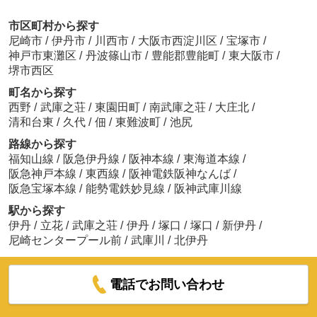
市区町村から探す
尼崎市
/
伊丹市
/
川西市
/
大阪市西淀川区
/
宝塚市
/
神戸市東灘区
/
丹波篠山市
/
豊能郡豊能町
/
東大阪市
/
堺市西区
町名から探す
西野
/
武庫之荘
/
東園田町
/
南武庫之荘
/
大庄北
/
清和台東
/
久代
/
佃
/
東難波町
/
池尻
路線から探す
福知山線
/
阪急伊丹線
/
阪神本線
/
東海道本線
/
阪急神戸本線
/
東西線
/
阪神電鉄阪神なんば
/
阪急宝塚本線
/
能勢電鉄妙見線
/
阪神武庫川線
駅から探す
伊丹
/
立花
/
武庫之荘
/
伊丹
/
塚口
/
塚口
/
新伊丹
/
尼崎センタープール前
/
武庫川
/
北伊丹
電話でお問い合わせ