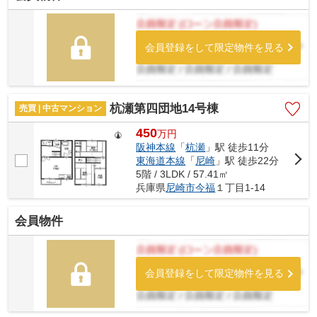
会員登録をして限定物件を見る
杭瀬第四団地14号棟
売買 | 中古マンション
450
万
円
阪神本線
「
杭瀬
」駅 徒歩11分
東海道本線
「
尼崎
」駅 徒歩22分
5階 / 3LDK / 57.41㎡
兵庫県
尼崎市
今福
１丁目1-14
会員物件
会員登録をして限定物件を見る