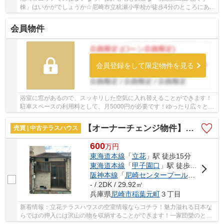
棟」はいかがでしょうか☆尼崎市立杭瀬小学校が徒歩4分のところにあ
り、お子様の通学も便利です☆阪神本線杭瀬周辺にあ...
会員物件
会員登録をして限定物件を見る
浴室に窓があるので、スッキリした空気に入れ替えることができます！
駐車スペースの利用料として、月5000円が必要です！ゆったり広々とし
た2LDKでのんびりした生活がおくれます！防犯...
【オーナーチェンジ物件】立花テラスハウス
売買 | 中古テラスハウス
600
万
円
東海道本線
「
立花
」駅 徒歩15分
東海道本線
「
甲子園口
」駅 徒歩30分
阪神本線
「
尼崎センタープール前
」駅 徒歩
- / 2DK / 29.92㎡
兵庫県
尼崎市
稲葉元町
３丁目
新着情報：立花テラスハウスの空室情報ならコチラ！魅力溢れる日本な
らではの押入には沢山の物を収納することができます！一家団欒のとき
も楽しめる、広々としたダイニングキッチンが...