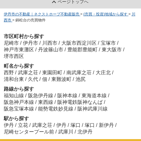
ページトップへ
伊丹市の不動産｜ネクストホープ不動産販売
>
(売買・投資)地域から探す
>
川
西市
>
錦松台の売買物件
市区町村から探す
尼崎市
/
伊丹市
/
川西市
/
大阪市西淀川区
/
宝塚市
/
神戸市東灘区
/
丹波篠山市
/
豊能郡豊能町
/
東大阪市
/
堺市西区
町名から探す
西野
/
武庫之荘
/
東園田町
/
南武庫之荘
/
大庄北
/
清和台東
/
久代
/
佃
/
東難波町
/
池尻
路線から探す
福知山線
/
阪急伊丹線
/
阪神本線
/
東海道本線
/
阪急神戸本線
/
東西線
/
阪神電鉄阪神なんば
/
阪急宝塚本線
/
能勢電鉄妙見線
/
阪神武庫川線
駅から探す
伊丹
/
立花
/
武庫之荘
/
伊丹
/
塚口
/
塚口
/
新伊丹
/
尼崎センタープール前
/
武庫川
/
北伊丹