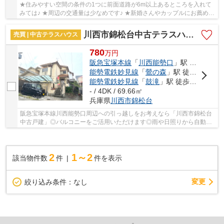
★住みやすい空間の条件の1つに前面道路が6m以上あるところを入れて
みては♪ ★周辺の交通量は少なめです♪ ★新婚さんやカップルにお薦めな
4DKの物件はこちらです♪ ★こちらはテラスハウス...
川西市錦松台中古テラスハウス
売買 | 中古テラスハウス
780
万
円
阪急宝塚本線
「
川西能勢口
」駅 バス9分 「鴬台」 停歩6分
能勢電鉄妙見線
「
鶯の森
」駅 徒歩15分
能勢電鉄妙見線
「
鼓滝
」駅 徒歩20分
- / 4DK / 69.66㎡
兵庫県
川西市
錦松台
阪急宝塚本線川西能勢口周辺への引っ越しをお考えなら「川西市錦松台
中古戸建」◎バルコニーをご活用いただけます◎雨や日照りから自動車
やオートバイを保護するカーポート付き◎建物面積...
2
1～2
該当物件数
件
件を表示
変更
絞り込み条件：
なし