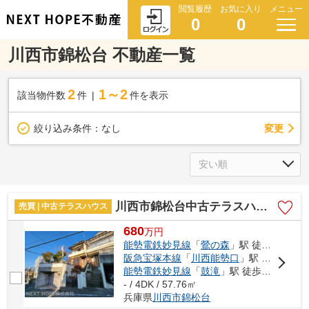
閲覧履歴
お気に入り
メニュー
0
0
川西市錦松台 不動産一覧
2
1～2
該当物件数
件
件を表示
変更
絞り込み条件：
なし
川西市錦松台中古テラスハウス
売買 | 中古テラスハウス
680
万
円
能勢電鉄妙見線
「
鶯の森
」駅 徒歩17分
阪急宝塚本線
「
川西能勢口
」駅 バス5分 「鴬台」 停歩9分
能勢電鉄妙見線
「
鼓滝
」駅 徒歩21分
- / 4DK / 57.76㎡
兵庫県
川西市
錦松台