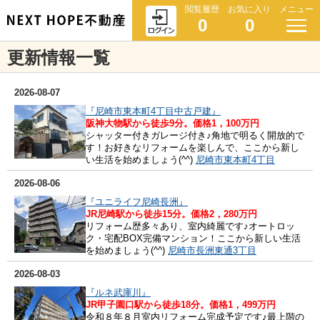
閲覧履歴
お気に入り
メニュー
0
0
更新情報一覧
2026-08-07
『尼崎市東本町4丁目中古戸建』
阪神大物駅から徒歩9分。価格1，100万円
シャッター付きガレージ付き♪角地で明るく開放的で
す！お好きなリフォームを楽しんで、ここから新し
い生活を始めましょう(^^)
尼崎市東本町4丁目
2026-08-06
『ユニライフ尼崎長洲』
JR尼崎駅から徒歩15分。価格2，280万円
リフォーム歴多々あり、室内綺麗です♪オートロッ
ク・宅配BOX完備マンション！ここから新しい生活
を始めましょう(^^)
尼崎市長洲東通3丁目
2026-08-03
『ルネ武庫川』
JR甲子園口駅から徒歩18分。価格1，499万円
令和８年８月室内リフォーム完成予定です♪最上階の