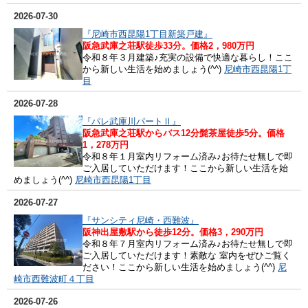
2026-07-30
『尼崎市西昆陽1丁目新築戸建』
阪急武庫之荘駅徒歩33分。価格2，980万円
令和８年３月建築♪充実の設備で快適な暮らし！ここ
から新しい生活を始めましょう(^^)
尼崎市西昆陽1丁
目
2026-07-28
『パレ武庫川パートⅡ』
阪急武庫之荘駅からバス12分髭茶屋徒歩5分。価格
1，278万円
令和８年１月室内リフォーム済み♪お待たせ無しで即
ご入居していただけます！ここから新しい生活を始
めましょう(^^)
尼崎市西昆陽1丁目
2026-07-27
『サンシティ尼崎・西難波』
阪神出屋敷駅から徒歩12分。価格3，290万円
令和８年７月室内リフォーム済み♪お待たせ無しで即
ご入居していただけます！素敵な 室内をぜひご覧く
ださい！ここから新しい生活を始めましょう(^^)
尼
崎市西難波町４丁目
2026-07-26