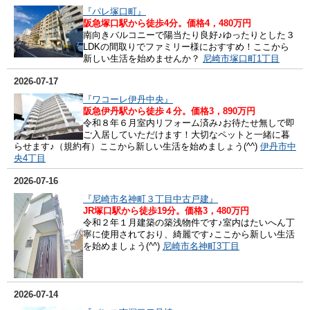
『パレ塚口町』
阪急塚口駅から徒歩4分。価格4，480万円
南向きバルコニーで陽当たり良好♪ゆったりとした３
LDKの間取りでファミリー様におすすめ！ここから
新しい生活を始めませんか？
尼崎市塚口町1丁目
2026-07-17
『ワコーレ伊丹中央』
阪急伊丹駅から徒歩４分。価格3，890万円
令和８年６月室内リフォーム済み♪お待たせ無しで即
ご入居していただけます！大切なペットと一緒に暮
らせます♪（規約有）ここから新しい生活を始めましょう(^^)
伊丹市中
央4丁目
2026-07-16
『尼崎市名神町３丁目中古戸建』
JR塚口駅から徒歩19分。価格3，480万円
令和２年１月建築の築浅物件です♪室内はたいへん丁
寧に使用されており、綺麗です♪ここから新しい生活
を始めましょう(^^)
尼崎市名神町3丁目
2026-07-14