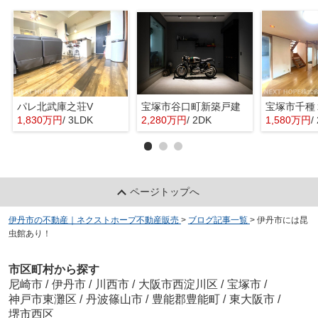
パレ北武庫之荘V
宝塚市谷口町新築戸建
1,830万円
/ 3LDK
2,280万円
/ 2DK
1,580万円
/
ページトップへ
伊丹市の不動産｜ネクストホープ不動産販売
>
ブログ記事一覧
>
伊丹市には昆
虫館あり！
市区町村から探す
尼崎市
/
伊丹市
/
川西市
/
大阪市西淀川区
/
宝塚市
/
神戸市東灘区
/
丹波篠山市
/
豊能郡豊能町
/
東大阪市
/
堺市西区