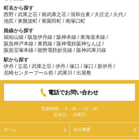
町名から探す
西野
/
武庫之荘
/
南武庫之荘
/
清和台東
/
大庄北
/
久代
/
池尻
/
東難波町
/
東園田町
/
南塚口町
路線から探す
福知山線
/
阪急伊丹線
/
阪神本線
/
東海道本線
/
阪急神戸本線
/
東西線
/
阪神電鉄阪神なんば
/
阪急宝塚本線
/
能勢電鉄妙見線
/
阪神武庫川線
駅から探す
伊丹
/
立花
/
武庫之荘
/
伊丹
/
塚口
/
塚口
/
新伊丹
/
尼崎センタープール前
/
武庫川
/
出屋敷
電話でお問い合わせ
営業時間：
9：30 ～ 19：00
定休日：
水曜日
ホーム
会社概要