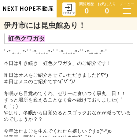
閲覧履歴
お気に入り
メニュー
0
0
伊丹市には昆虫館あり！
虹色クワガタ
ﾟ･*:.｡..｡.:*･ﾟﾟ･*:.｡..｡.:*･ﾟ ﾟ･*:.｡..｡.:*･ﾟﾟ･*:.｡..｡.:*･ﾟ
本日は引き続き「虹色クワガタ」のご紹介です！
昨日はオスをご紹介させていただきました(^∇^)
本日はメスのご紹介ですﾍ(ﾟ∀ﾟ*)ﾉ
冬眠から目覚めてくれ、ゼリーに食いつく事丸二日！！
ずっと場所を変えることなく食べ続けておりました(゜
д゜；)
やはり、冬眠から目覚めるとスゴックおなかが減っている
のでしょうか？？
今年はたまごを生んでくれたら嬉しいですo(^-^)o