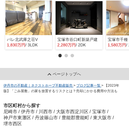
パレ北武庫之荘V
宝塚市谷口町新築戸建
1,830万円
/ 3LDK
2,280万円
/ 2DK
1,580万円
/
ページトップへ
伊丹市の不動産｜ネクストホープ不動産販売
>
ブログ記事一覧
>
【2023年
版】「ごみ屋敷」の家を放置するリスクとは？売却にかかる費用や方法も
市区町村から探す
尼崎市
/
伊丹市
/
川西市
/
大阪市西淀川区
/
宝塚市
/
神戸市東灘区
/
丹波篠山市
/
豊能郡豊能町
/
東大阪市
/
堺市西区