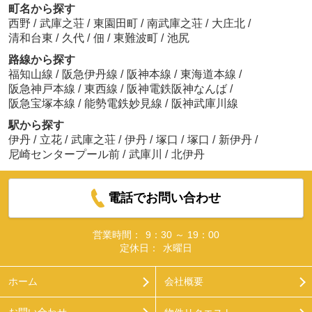
町名から探す
西野
/
武庫之荘
/
東園田町
/
南武庫之荘
/
大庄北
/
清和台東
/
久代
/
佃
/
東難波町
/
池尻
路線から探す
福知山線
/
阪急伊丹線
/
阪神本線
/
東海道本線
/
阪急神戸本線
/
東西線
/
阪神電鉄阪神なんば
/
阪急宝塚本線
/
能勢電鉄妙見線
/
阪神武庫川線
駅から探す
伊丹
/
立花
/
武庫之荘
/
伊丹
/
塚口
/
塚口
/
新伊丹
/
尼崎センタープール前
/
武庫川
/
北伊丹
電話でお問い合わせ
営業時間：
9：30 ～ 19：00
定休日：
水曜日
ホーム
会社概要