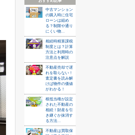
おすすめ記事
中古マンション
の購入時に住宅
ローンは組め
る？制限や通り
にくい物...
相続時精算課税
制度とは？計算
方法と利用時の
注意点を解説
不動産売却で遅
れを取らない！
査定書を読み解
けば物件の価値
がわかる！
根抵当権が設定
された不動産の
相続！財産を引
き継ぐか抹消す
る方法...
不動産は買取保