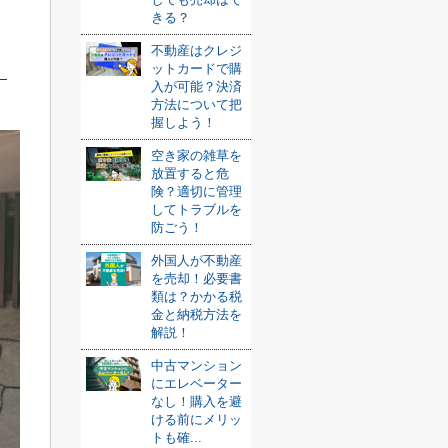
きる？
不動産はクレジ
ットカードで購
入が可能？決済
方法について把
握しよう！
空き家の雑草を
放置すると危
険？適切に管理
してトラブルを
防ごう！
外国人が不動産
を売却！必要書
類は？かかる税
金と納税方法を
解説！
中古マンション
にエレベーター
なし！購入を避
ける前にメリッ
トも確...