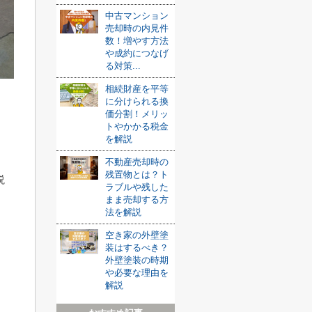
中古マンション
売却時の内見件
数！増やす方法
や成約につなげ
る対策...
相続財産を平等
に分けられる換
価分割！メリッ
トやかかる税金
を解説
不動産売却時の
残置物とは？ト
説
ラブルや残した
まま売却する方
法を解説
空き家の外壁塗
装はするべき？
外壁塗装の時期
や必要な理由を
解説