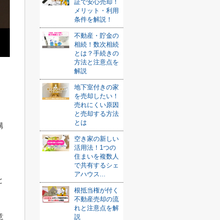
証で安心売却！
メリット・利用
条件を解説！
不動産・貯金の
相続！数次相続
とは？手続きの
方法と注意点を
解説
地下室付きの家
を売却したい！
売れにくい原因
と売却する方法
とは
購
空き家の新しい
活用法！1つの
住まいを複数人
で共有するシェ
アハウス...
と
根抵当権が付く
不動産売却の流
れと注意点を解
意
説