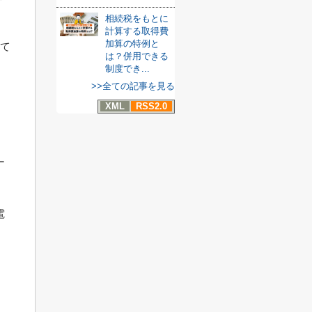
相続税をもとに
計算する取得費
加算の特例と
して
は？併用できる
制度でき...
>>全ての記事を見る
XML
RSS2.0
ー
電