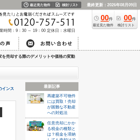
最終更新：2026年08月09日
00
00
件
件
最近見た物件
検討リスト
業時間：9：30 ～ 19：00
定休日：水曜日
家を売却する際のデメリットや価格の変動
最新記事
のインス
再建築不可物件
には買取！売却
が困難な不動産
への対処法
任意売却にかか
る税金の種類と
は？税金を滞納
しても売却はで