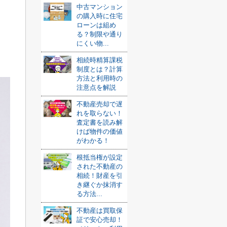
中古マンション
の購入時に住宅
ローンは組め
る？制限や通り
にくい物...
相続時精算課税
制度とは？計算
方法と利用時の
注意点を解説
不動産売却で遅
れを取らない！
査定書を読み解
けば物件の価値
がわかる！
根抵当権が設定
された不動産の
相続！財産を引
き継ぐか抹消す
る方法...
不動産は買取保
証で安心売却！