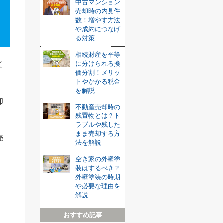
中古マンション
売却時の内見件
数！増やす方法
や成約につなげ
る対策...
相続財産を平等
に分けられる換
て
価分割！メリッ
トやかかる税金
を解説
却
不動産売却時の
残置物とは？ト
ラブルや残した
まま売却する方
売
法を解説
空き家の外壁塗
装はするべき？
外壁塗装の時期
や必要な理由を
解説
おすすめ記事