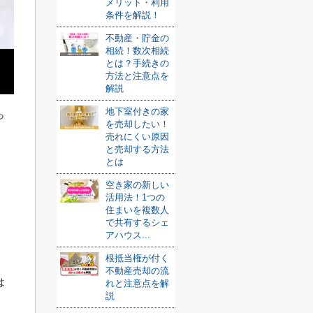
メリット・利用
条件を解説！
不動産・貯金の
相続！数次相続
とは？手続きの
方法と注意点を
解説
地下室付きの家
ら
を売却したい！
売れにくい原因
と売却する方法
とは
空き家の新しい
活用法！1つの
住まいを複数人
で共有するシェ
アハウス...
根抵当権が付く
不動産売却の流
は
れと注意点を解
説