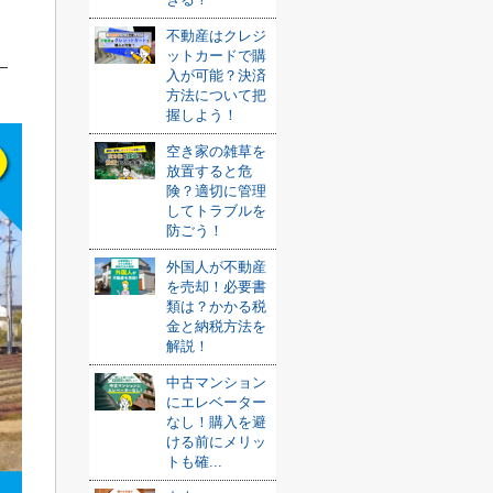
不動産はクレジ
ットカードで購
入が可能？決済
方法について把
握しよう！
空き家の雑草を
放置すると危
険？適切に管理
してトラブルを
防ごう！
外国人が不動産
を売却！必要書
類は？かかる税
金と納税方法を
解説！
中古マンション
にエレベーター
なし！購入を避
ける前にメリッ
トも確...