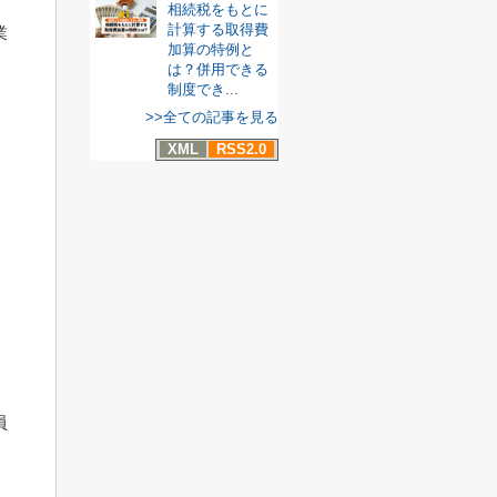
相続税をもとに
計算する取得費
業
加算の特例と
は？併用できる
制度でき...
、
>>全ての記事を見る
XML
RSS2.0
員