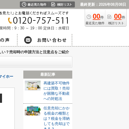
最終更新：2026年08月08日
00
00
件
件
最近見た物件
検討リスト
業時間：9：30 ～ 19：00
定休日：水曜日
しい？売却時の申請方法と注意点をご紹介
最新記事
マイホー
再建築不可物件
には買取！売却
が困難な不動産
への対処法
任意売却にかか
る税金の種類と
は？税金を滞納
しても売却はで
きる？